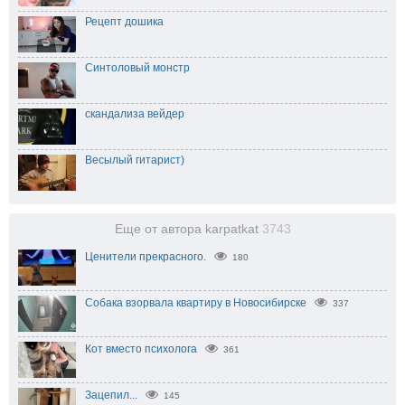
Рецепт дошика
Синтоловый монстр
скандализа вейдер
Весылый гитарист)
Еще от автора karpatkat
3743
Ценители прекрасного.
180
Собака взорвала квартиру в Новосибирске
337
Кот вместо психолога
361
Зацепил...
145