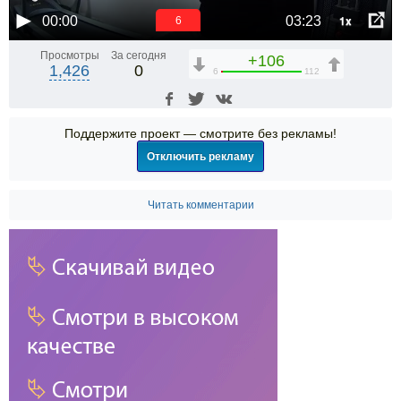
1x
00:00
03:23
6
Просмотры
За сегодня
+106
1,426
0
6
112
Поддержите проект — смотрите без рекламы!
Отключить рекламу
Читать комментарии