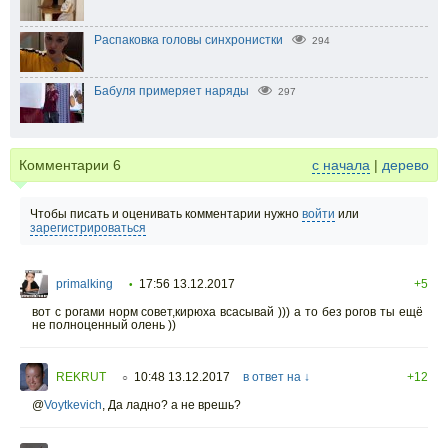
Распаковка головы синхронистки
294
Бабуля примеряет наряды
297
Комментарии
6
с начала
|
дерево
Чтобы писать и оценивать комментарии нужно
войти
или
зарегистрироваться
primalking
17:56 13.12.2017
+5
•
вот с рогами норм совет,кирюха всасывай ))) а то без рогов ты ещё
не полноценный олень ))
REKRUT
10:48 13.12.2017
в ответ на ↓
+12
○
@
Voytkevich
,
Да ладно? а не врешь?