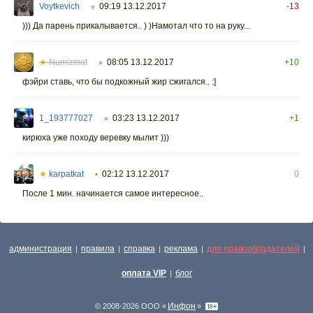
Voytkevich
09:19 13.12.2017
-13
○
))) Да парень прикалывается.. ) )Намотал что то на руку...
★
Numizmat
08:05 13.12.2017
+10
○
фэйри ставь, что бы подкожный жир сжигался.. :]
1_193777027
03:23 13.12.2017
+1
○
кирюха уже походу веревку мылит )))
★
karpatkat
02:12 13.12.2017
0
•
После 1 мин. начинается самое интересное..
администрация
правила
справка
реклама
для правообладателей
|
|
|
|
|
оплата VIP
блог
|
Инфон
© 2008-2026 ООО «
»