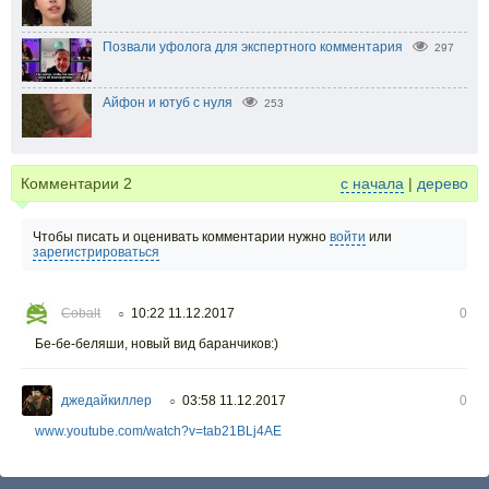
Позвали уфолога для экспертного комментария
297
Айфон и ютуб с нуля
253
Комментарии
2
с начала
|
дерево
Чтобы писать и оценивать комментарии нужно
войти
или
зарегистрироваться
Cobalt
10:22 11.12.2017
0
○
Бе-бе-беляши, новый вид баранчиков:)
джедайкиллер
03:58 11.12.2017
0
○
www.youtube.com/watch?v=tab21BLj4AE