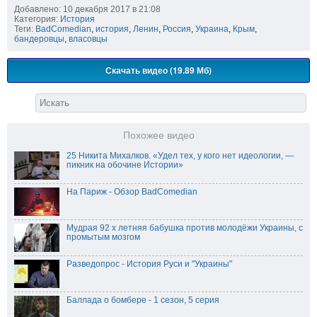
Добавлено: 10 декабря 2017 в 21:08
Категория:
История
Теги:
BadComedian
,
история
,
Ленин
,
Россия
,
Украина
,
Крым
,
бандеровцы
,
власовцы
Скачать видео (19.89 Мб)
Похожее видео
25 Никита Михалков. «Удел тех, у кого нет идеологии, —
пикник на обочине Истории»
На Париж - Обзор BadComedian
Мудрая 92 х летняя бабушка против молодёжи Украины, с
промытым мозгом
Разведопрос - История Руси и "Украины"
Баллада о бомбере - 1 сезон, 5 серия