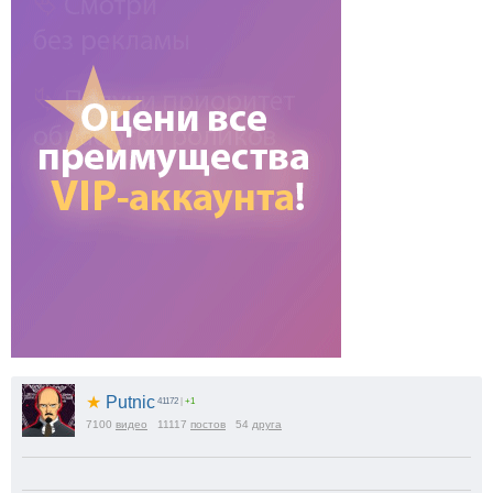
★
Putnic
41172
|
+1
7100
видео
11117
постов
54
друга