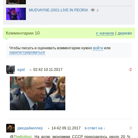
MUDVAYNE-2001-LIVE IN PEORIA
2
Комментарии
10
с начала
|
дерево
Чтобы писать и оценивать комментарии нужно
войти
или
зарегистрироваться
agat
02:42 10.11.2017
-2
○
джедайкиллер
14:42 09.11.2017
в ответ на ↓
0
○
@
TheKolhoz
,
На долю экономики СССР приходилось около 20 %