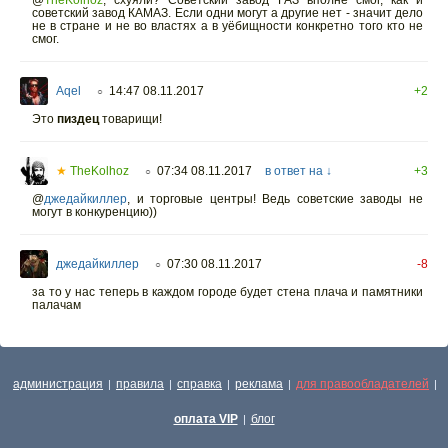
@
TheKolhoz
,
схуяли? Советский завод ГАЗ вполне смог, как и
советский завод КАМАЗ. Если одни могут а другие нет - значит дело
не в стране и не во властях а в уёбищности конкретно того кто не
смог.
Aqel
14:47 08.11.2017
+2
○
Это
пиздец
товарищи!
★
TheKolhoz
07:34 08.11.2017
в ответ на ↓
+3
○
@
джедайкиллер
,
и торговые центры! Ведь советские заводы не
могут в конкуренцию))
джедайкиллер
07:30 08.11.2017
-8
○
за то у нас теперь в каждом городе будет стена плача и памятники
палачам
администрация
правила
справка
реклама
для правообладателей
|
|
|
|
|
оплата VIP
блог
|