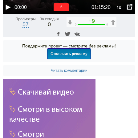
1x
00:00
01:15:20
6
Просмотры
За сегодня
+9
57
0
0
9
Поддержите проект — смотрите без рекламы!
Отключить рекламу
Читать комментарии