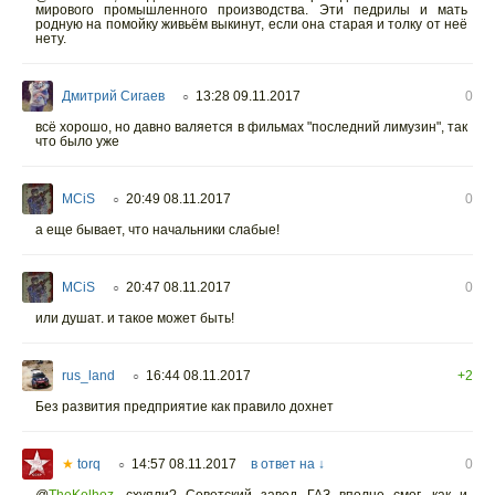
мирового промышленного производства. Эти педрилы и мать
родную на помойку живьём выкинут, если она старая и толку от неё
нету.
Дмитрий Сигаев
13:28 09.11.2017
0
○
всё хорошо, но давно валяется в фильмах "последний лимузин", так
что было уже
MCiS
20:49 08.11.2017
0
○
а еще бывает, что начальники слабые!
MCiS
20:47 08.11.2017
0
○
или душат. и такое может быть!
rus_land
16:44 08.11.2017
+2
○
Без развития предприятие как правило дохнет
★
torq
14:57 08.11.2017
в ответ на ↓
0
○