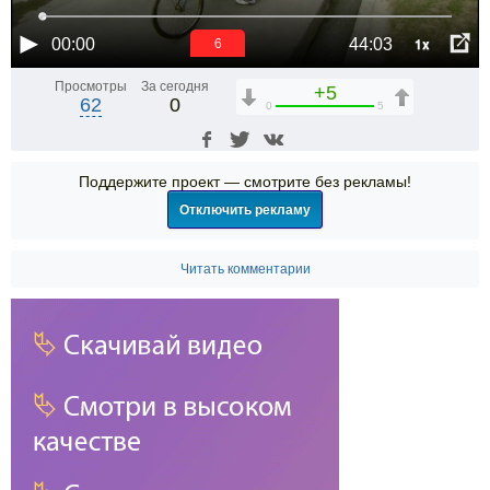
1x
00:00
44:03
6
Просмотры
За сегодня
+5
62
0
0
5
Поддержите проект — смотрите без рекламы!
Отключить рекламу
Читать комментарии