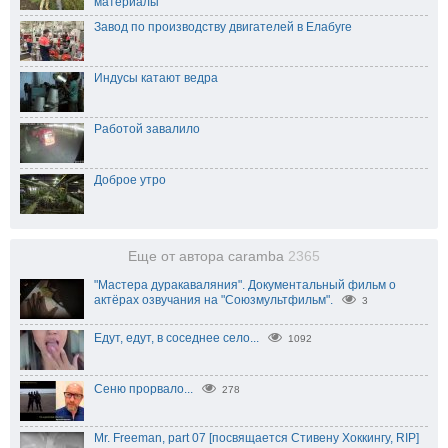
материалы
Завод по производству двигателей в Елабуге
Индусы катают ведра
Работой завалило
Доброе утро
Еще от автора caramba
2365
"Мастера дуракаваляния". Документальный фильм о
актёрах озвучания на "Союзмультфильм".
3
Едут, едут, в соседнее село...
1092
Сеню прорвало...
278
Mr. Freeman, part 07 [посвящается Стивену Хоккингу, RIP]