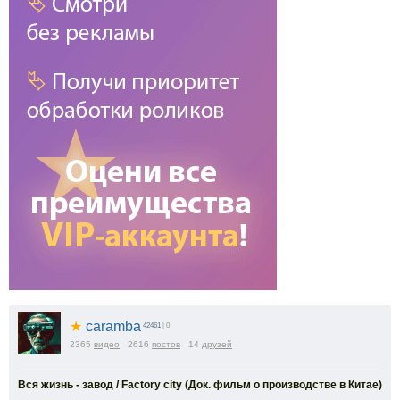
★
caramba
42461
| 0
2365
видео
2616
постов
14
друзей
Вся жизнь - завод / Factory city (Док. фильм о производстве в Китае)