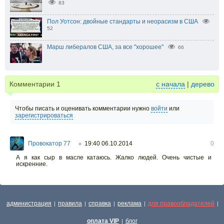
83
Пол Уотсон: двойные стандарты и неорасизм в США
52
Марш либералов США, за все "хорошее"
66
Комментарии
1
с начала
|
дерево
Чтобы писать и оценивать комментарии нужно
войти
или
зарегистрироваться
Провокатор 77
19:40 06.10.2014
0
○
А я как сыр в масле катаюсь. Жалко людей. Очень чистые и
искренние.
администрация
правила
справка
реклама
для правообладателей
|
|
|
|
|
оплата VIP
блог
|