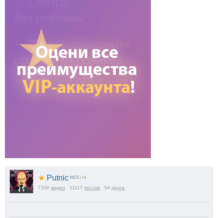
★
Putnic
41171
|
+1
7100
видео
11117
постов
54
друга