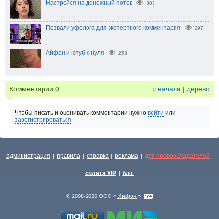
Настройся на денежный поток
303
Позвали уфолога для экспертного комментария
297
Айфон и ютуб с нуля
253
Комментарии
0
с начала
|
дерево
Чтобы писать и оценивать комментарии нужно
войти
или
зарегистрироваться
администрация
правила
справка
реклама
для правообладателей
|
|
|
|
|
оплата VIP
блог
|
Инфон
© 2008-2026 ООО «
»