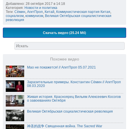
Добавлено: 28 октября 2017 в 14:18
Категория:
Новости и политика
Теги:
Сёмин
,
АгитПроп
,
Китай
,
Коммунистическая партия Китая
,
социализм
,
коммунизм
,
Великая Октябрьская социалистическая
революция
Скачать видео (25.24 Мб)
Похожее видео
Мао не покажется! // АгитПроп 05.07.2021
Заразительные примеры. Константин Сёмин // АгитПроп
08.03.2020
Живая история. Красноярец Вильям Алексеевич Косогов
о завоеваниях Октября
Великая Октябрьская социалистическая революция
神圣的战争 Священная война. The Sacred War