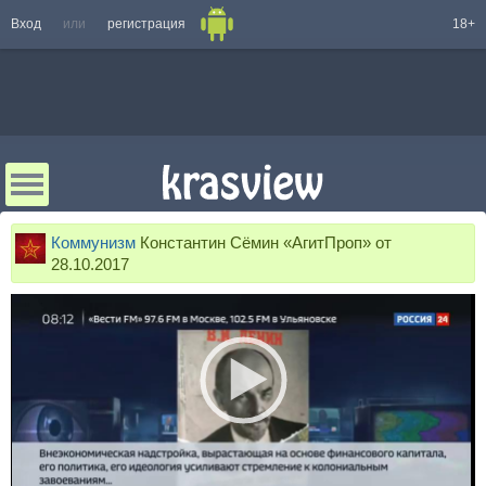
Вход
или
регистрация
18+
Коммунизм
Константин Сёмин «АгитПроп» от
28.10.2017