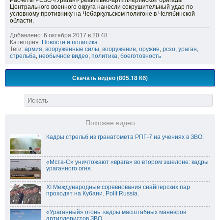
Расчеты РСЗО «Ураган» реактивно-артиллерийской бригады
Центрального военного округа нанесли сокрушительный удар по
условному противнику на Чебаркульском полигоне в Челябинской
области.
Добавлено: 6 октября 2017 в 20:48
Категория:
Новости и политика
Теги:
армия
,
вооруженные силы
,
вооружение
,
оружие
,
рсзо
,
ураган
,
стрельба
,
необычное видео
,
политика
,
боеготовность
Скачать видео (805.18 Кб)
Похожее видео
Кадры стрельб из гранатомета РПГ-7 на учениях в ЗВО.
«Мста-С» уничтожают «врага» во втором эшелоне: кадры
ураганного огня.
XI Международные соревнования снайперских пар
проходят на Кубани. Polit Russia.
«Ураганный» огонь: кадры масштабных маневров
артиллеристов ЗВО.