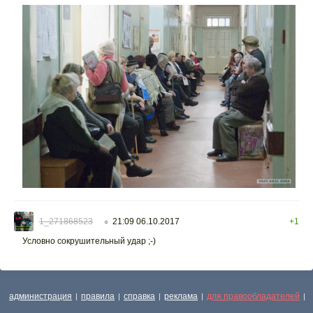
1_271868523
21:09 06.10.2017
+1
○
Условно сокрушительный удар ;-)
администрация
правила
справка
реклама
для правообладателей
|
|
|
|
|