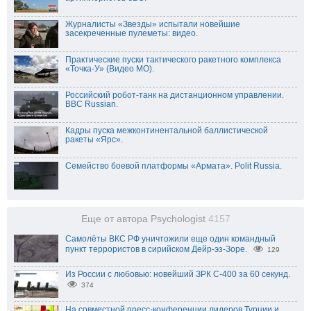
Журналисты «Звезды» испытали новейшие
засекреченные пулеметы: видео.
Практические пуски тактического ракетного комплекса
«Точка-У» (Видео МО).
Российский робот-танк на дистанционном управлении.
BBC Russian.
Кадры пуска межконтинентальной баллистической
ракеты «Ярс».
Семейство боевой платформы «Армата». Polit Russia.
Еще от автора Psychologist
4157
Самолёты ВКС РФ уничтожили еще один командный
пункт террористов в сирийском Дейр-эз-Зоре.
129
Из России с любовью: новейший ЗРК С-400 за 60 секунд.
374
На совместной пресс-конференции лидеров Турции и