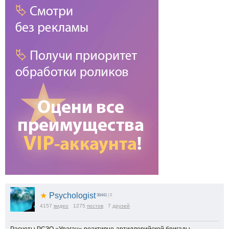
★
Psychologist
36441
| 0
4157
видео
1275
постов
7
друзей