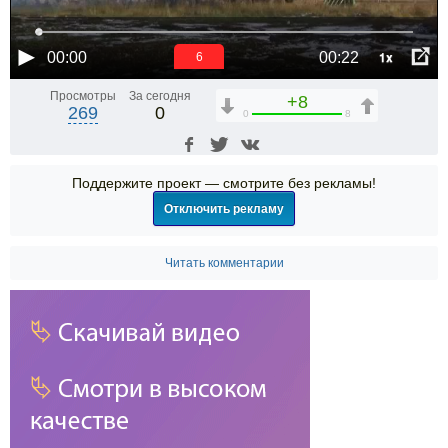
1x
00:00
00:22
6
Просмотры
За сегодня
+8
269
0
0
8
Поддержите проект — смотрите без рекламы!
Отключить рекламу
Читать комментарии