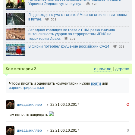
Украины Эрдоган чуть не уснул.
170
Люди сходят с ума от страха! Мост со стеклянным полом
в Китае.
563
Западная коалиция во главе с США резко снизила
интенсивность ударов по террористам ИГИЛ на
территории Ирака.
101
В Сирии потерпел крушение российский Су-24.
353
Комментарии
3
с начала
|
дерево
Чтобы писать и оценивать комментарии нужно
войти
или
зарегистрироваться
джедайкиллер
22:31 06.10.2017
-2
○
им есть что защищать
джедайкиллер
22:21 06.10.2017
0
○