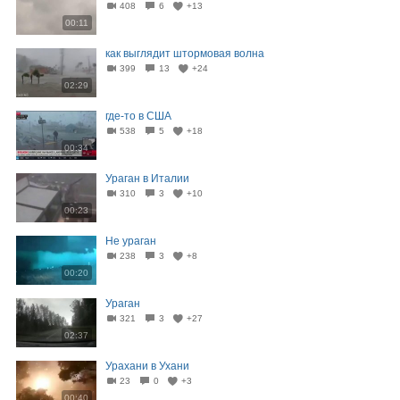
408
6
+13
00:11
как выглядит штормовая волна⁠⁠
399
13
+24
02:29
где-то в США
538
5
+18
00:34
Ураган в Италии
310
3
+10
00:23
Не ураган
238
3
+8
00:20
Ураган
321
3
+27
02:37
Урахани в Ухани
23
0
+3
00:40