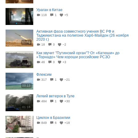
Ураган в Китае
118
1
+5
01:48
Активная фаза совместного учения ВС РФ и
Таджикистана на полигоне Харб-Майдон (26 ноября
2020 г.)
01:52
18
0
−2
Как звучит "Путинский орган"? От «Катюши» до
«Торнадо» Чем хороши российские РСЗО
46
0
+3
04:13
Флексим
317
1
−21
00:13
Легкий ветерок в Туле
484
1
+30
01:16
Циклон в Бразилии
849
6
+18
00:18