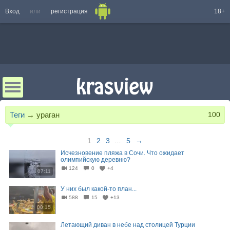
Вход
или
регистрация
18+
Теги
→
ураган
100
1
2
3
...
5
→
Исчезновение пляжа в Сочи. Что ожидает
олимпийскую деревню?
124
0
+4
07:11
У них был какой-то план...
588
15
+13
00:15
Летающий диван в небе над столицей Турции