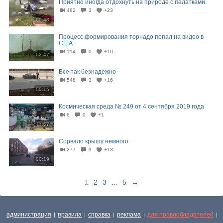
Приятно иногда отдохнуть на природе с палатками.
482
3
+23
00:43
Процесс формирования торнадо попал на видео в
США
114
0
+10
02:47
Все так безнадежно
548
3
+16
00:15
Космическая среда № 249 от 4 сентября 2019 года
6
0
+1
11:57
Сорвало крышу немного
277
3
+13
00:19
1
2
3
...
5
→
администрация
правила
справка
реклама
для правообладателей
|
|
|
|
|