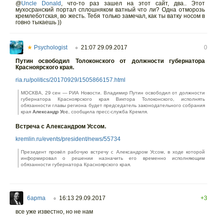
@
Uncle Donald
,
что-то раз зашел на этот сайт, два.. Этот
мухосранский портал сплошняком ватный что ли? Одна отморозь
кремлеботская, во жесть. Тебя только замечал, как ты ватку носом в
говно тыкаешь ))
★
Psychologist
21:07 29.09.2017
0
○
Путин освободил Толоконского от должности губернатора
Красноярского края.
ria.ru/politics/20170929/1505866157.html
МОСКВА, 29 сен — РИА Новости. Владимир Путин освободил от должности
губернатора Красноярского края Виктора Толоконского, исполнять
обязанности главы региона будет председатель законодательного собрания
края
Александр Усс
, сообщила пресс-служба Кремля.
Встреча с Александром Уссом.
kremlin.ru/events/president/news/55734
Президент провёл рабочую встречу с Александром Уссом, в ходе которой
информировал о решении назначить его временно исполняющим
обязанности губернатора Красноярского края.
6apma
16:13 29.09.2017
+3
○
все уже известно, но не нам