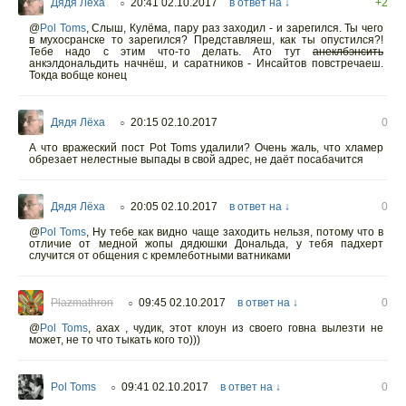
Дядя Лёха
20:41 02.10.2017
в ответ на ↓
+2
○
@
Pol Toms
,
Слыш, Кулёма, пару раз заходил - и зарегился. Ты чего
в мухосранске то зарегился? Представляеш, как ты опустился?!
Тебе надо с этим что-то делать. Ато тут
анеклбэнсить
анкэлдональдить начнёш, и саратников - Инсайтов повстречаеш.
Токда вобще конец
Дядя Лёха
20:15 02.10.2017
0
○
А что вражеский пост Pot Toms удалили? Очень жаль, что хламер
обрезает нелестные выпады в свой адрес, не даёт посабачится
Дядя Лёха
20:05 02.10.2017
в ответ на ↓
0
○
@
Pol Toms
,
Ну тебе как видно чаще заходить нельзя, потому что в
отличие от медной жопы дядюшки Дональда, у тебя падхерт
случится от общения с кремлеботными ватниками
Plazmathron
09:45 02.10.2017
в ответ на ↓
0
○
@
Pol Toms
,
ахах , чудик, этот клоун из своего говна вылезти не
может, не то что тыкать кого то)))
Pol Toms
09:41 02.10.2017
в ответ на ↓
0
○