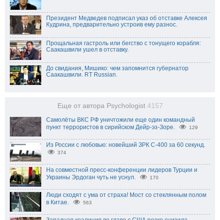
Президент Медведев подписал указ об отставке Алексея
Кудрина, предварительно устроив ему разнос.
Прощальная гастроль или бегство с тонущего корабля:
Саакашвили ушел в отставку.
До свидания, Мишико: чем запомнится губернатор
Саакашвили. RT Russian.
Еще от автора Psychologist
4157
Самолёты ВКС РФ уничтожили еще один командный
пункт террористов в сирийском Дейр-эз-Зоре.
129
Из России с любовью: новейший ЗРК С-400 за 60 секунд.
374
На совместной пресс-конференции лидеров Турции и
Украины Эрдоган чуть не уснул.
170
Люди сходят с ума от страха! Мост со стеклянным полом
в Китае.
563
Западная коалиция во главе с США резко снизила