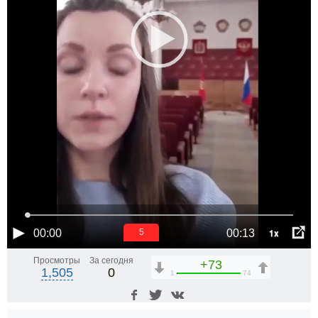
1x
00:00
00:13
5
Просмотры
За сегодня
+73
1,505
0
1
74