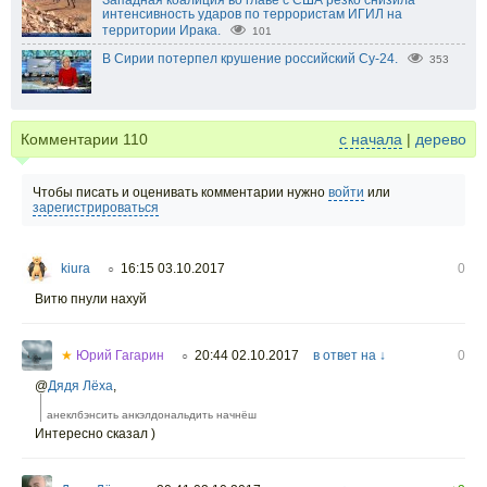
интенсивность ударов по террористам ИГИЛ на
территории Ирака.
101
В Сирии потерпел крушение российский Су-24.
353
Комментарии
110
с начала
|
дерево
Чтобы писать и оценивать комментарии нужно
войти
или
зарегистрироваться
kiura
16:15 03.10.2017
0
○
Витю пнули нахуй
★
Юрий Гагарин
20:44 02.10.2017
в ответ на ↓
0
○
@
Дядя Лёха
,
анеклбэнсить анкэлдональдить начнёш
Интересно сказал )