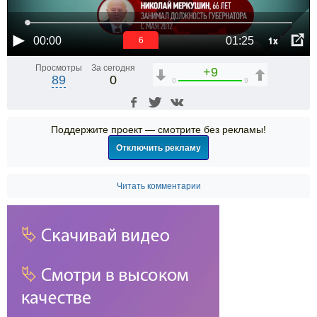
1x
00:00
01:25
6
Просмотры
За сегодня
+9
89
0
0
9
Поддержите проект — смотрите без рекламы!
Отключить рекламу
Читать комментарии