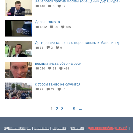
Хабаровск против Москвы (обещаный д/ф Шнура)
140
5
+2
38:47
Дело в том что
1312
20
+85
00:09
Дегтярев из машины о перестановках, бане, и т.д.
68
3
0
09:24
первый инстагубер на руси
520
13
+18
01:12
с Уссом такого не случится
79
22
−3
15:46
1
2
3
...
9
→
администрация
правила
справка
реклама
для правообладателей
|
|
|
|
|