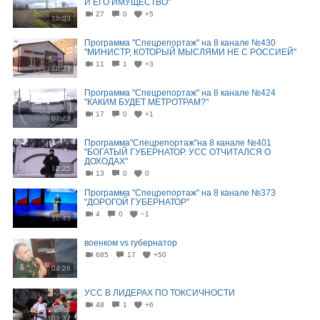
И ЕГО ИМУЩЕСТВО"
27
0
+5
10:03
Программа "Спецрепортаж" на 8 канале №430
"МИНИСТР, КОТОРЫЙ МЫСЛЯМИ НЕ С РОССИЕЙ"
11
1
+3
10:33
Программа "Спецрепортаж" на 8 канале №424
"КАКИМ БУДЕТ МЕТРОТРАМ?"
17
0
+1
07:23
Программа"Спецрепортаж"на 8 канале №401
"БОГАТЫЙ ГУБЕРНАТОР. УСС ОТЧИТАЛСЯ О
ДОХОДАХ"
12:25
13
0
0
Программа "Спецрепортаж" на 8 канале №373
"ДОРОГОЙ ГУБЕРНАТОР"
4
0
−1
10:43
военком vs губернатор
685
17
+50
04:26
УСС В ЛИДЕРАХ ПО ТОКСИЧНОСТИ
48
1
+6
03:37