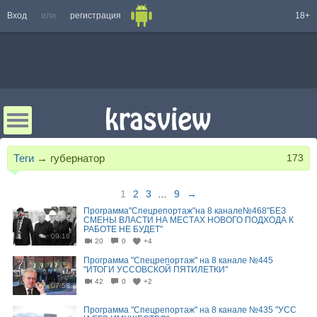
Вход
или
регистрация
18+
Теги
→
губернатор
173
1
2
3
...
9
→
Программа"Спецрепортаж"на 8 канале№468"БЕЗ
СМЕНЫ ВЛАСТИ НА МЕСТАХ НОВОГО ПОДХОДА К
РАБОТЕ НЕ БУДЕТ"
09:18
20
0
+4
Программа "Спецрепортаж" на 8 канале №445
"ИТОГИ УССОВСКОЙ ПЯТИЛЕТКИ"
42
0
+2
07:58
Программа "Спецрепортаж" на 8 канале №435 "УСС