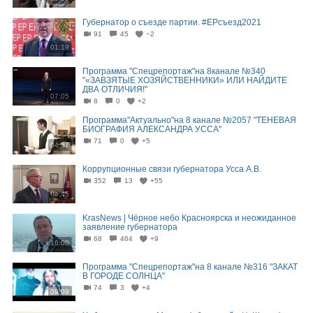
Губернатор о съезде партии. #ЕРсъезд2021
91
45
−2
01:19
Программа "Спецрепортаж"на 8канале №340
"«ЗАВЗЯТЫЕ ХОЗЯЙСТВЕННИКИ» ИЛИ НАЙДИТЕ
ДВА ОТЛИЧИЯ!"
07:05
8
0
+2
Программа"Актуально"на 8 канале №2057 "ТЕНЕВАЯ
БИОГРАФИЯ АЛЕКСАНДРА УССА"
71
0
+5
04:37
Коррупционные связи губернатора Усса А.В.
352
13
+55
04:45
KrasNews | Чёрное небо Красноярска и неожиданное
заявление губернатора
68
464
+9
16:00
Программа "Спецрепортаж"на 8 канале №316 "ЗАКАТ
В ГОРОДЕ СОЛНЦА"
74
3
+4
09:09