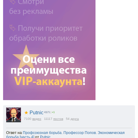
★
Putnic
41171
|
+1
7100
видео
11117
постов
54
друга
Ответ на
Профсоюзная борьба. Профессор Попов. Экономическая
борьба [часть 4]
от
Putnic