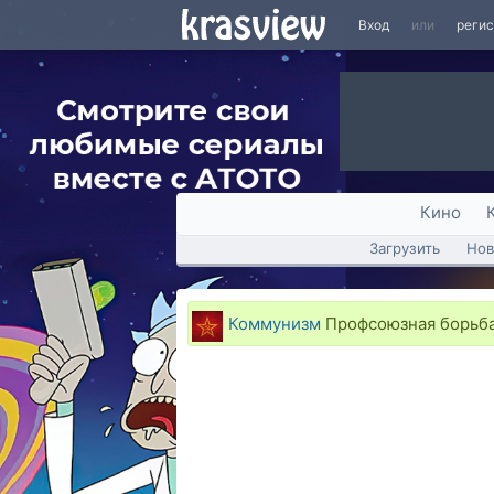
Вход
или
реги
Кино
Загрузить
Нов
Коммунизм
Профсоюзная борьба.