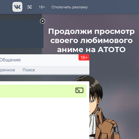
18+
Отключить рекламу
18+
Общение
тренное
Поиск