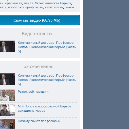
ги:
красное тв
,
лен тв
,
Экономическая борьба
,
опов
,
профсоюз
,
профсоюзы
,
капитализм
,
рынок
Скачать видео (66.95 Мб)
Видео-ответы
Коллективный договор. Профессор
Попов. Экономическая борьба [часть
5]
Похожее видео
Коллективный договор. Профессор
Попов. Экономическая борьба [часть
5]
Рынок всё порешил
М.В.Попов о профсоюзной борьбе
авиадиспетчеров
Почему гниют профсоюзы?