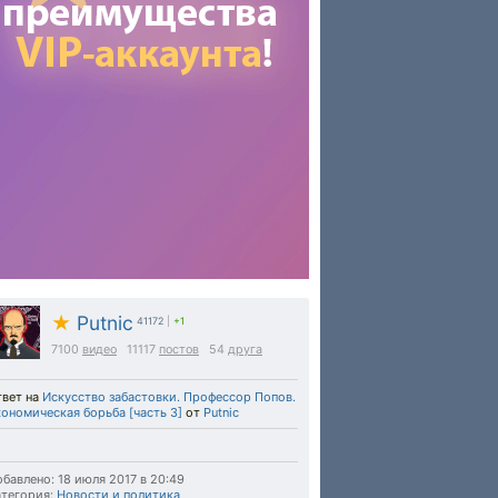
★
Putnic
41172
|
+1
7100
видео
11117
постов
54
друга
твет на
Искусство забастовки. Профессор Попов.
ономическая борьба [часть 3]
от
Putnic
бавлено: 18 июля 2017 в 20:49
тегория:
Новости и политика