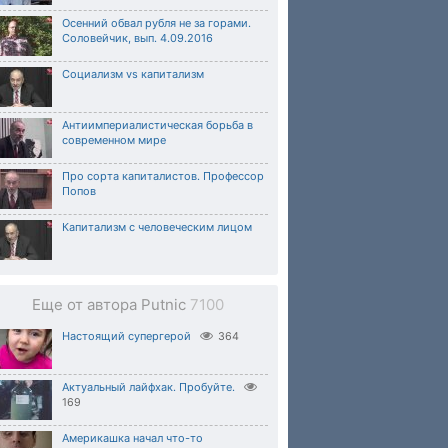
Осенний обвал рубля не за горами.
Соловейчик, вып. 4.09.2016
Социализм vs капитализм
Антиимпериалистическая борьба в
современном мире
Про сорта капиталистов. Профессор
Попов
Капитализм с человеческим лицом
Еще от автора Putnic
7100
Настоящий супергерой
364
Актуальный лайфхак. Пробуйте.
169
Америкашка начал что-то