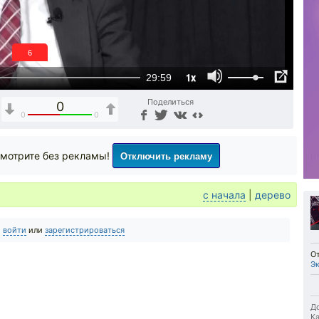
6
1x
29:59
Поделиться
0
0
0
Отключить рекламу
мотрите без рекламы!
с начала
|
дерево
о
войти
или
зарегистрироваться
О
Эк
До
Ка