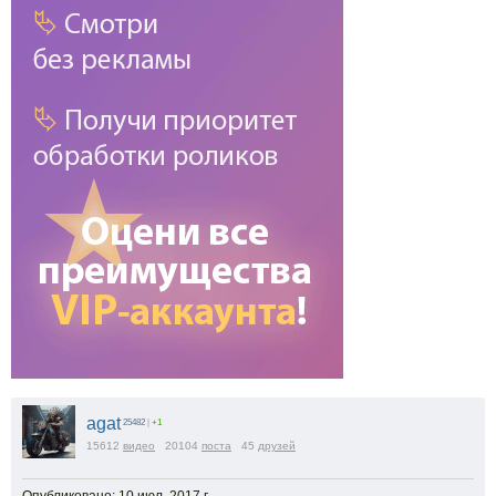
agat
25482
|
+1
15612
видео
20104
поста
45
друзей