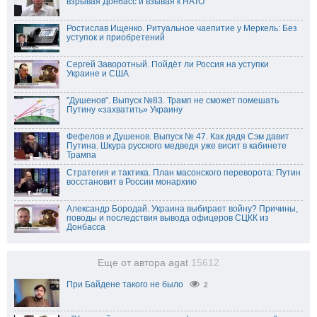
взрывая Донбасс и взывая к НАТО
Ростислав Ищенко. Ритуальное чаепитие у Меркель: Без
уступок и приобретений
Сергей Заворотный. Пойдёт ли Россия на уступки
Украине и США
"Душенов". Выпуск №83. Трамп не сможет помешать
Путину «захватить» Украину
Фефелов и Душенов. Выпуск № 47. Как дядя Сэм давит
Путина. Шкура русского медведя уже висит в кабинете
Трампа
Стратегия и тактика. План масонского переворота: Путин
восстановит в России монархию
Александр Бородай. Украина выбирает войну? Причины,
поводы и последствия вывода офицеров СЦКК из
Донбасса
Еще от автора agat
15612
При Байдене такого не было
2