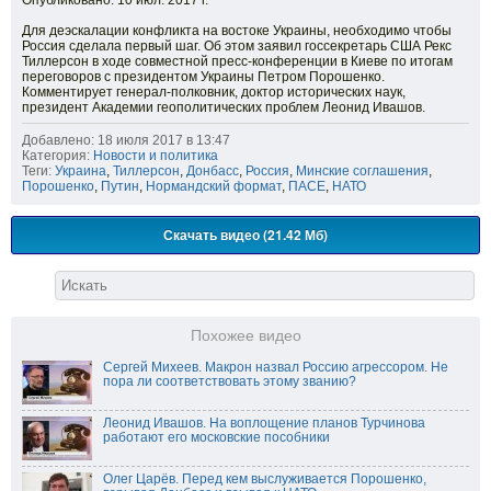
Опубликовано: 10 июл. 2017 г.
Для деэскалации конфликта на востоке Украины, необходимо чтобы
Россия сделала первый шаг. Об этом заявил госсекретарь США Рекс
Тиллерсон в ходе совместной пресс-конференции в Киеве по итогам
переговоров с президентом Украины Петром Порошенко.
Комментирует генерал-полковник, доктор исторических наук,
президент Академии геополитических проблем Леонид Ивашов.
Добавлено: 18 июля 2017 в 13:47
Категория:
Новости и политика
Теги:
Украина
,
Тиллерсон
,
Донбасс
,
Россия
,
Минские соглашения
,
Порошенко
,
Путин
,
Нормандский формат
,
ПАСЕ
,
НАТО
Скачать видео (21.42 Мб)
Похожее видео
Сергей Михеев. Макрон назвал Россию агрессором. Не
пора ли соответствовать этому званию?
Леонид Ивашов. На воплощение планов Турчинова
работают его московские пособники
Олег Царёв. Перед кем выслуживается Порошенко,