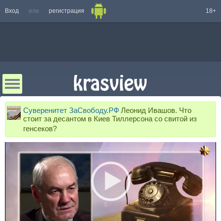
Вход
или
регистрация
18+
Суверенитет ЗаСвободу.РФ
Леонид Ивашов. Что
стоит за десантом в Киев Тиллерсона со свитой из
генсеков?