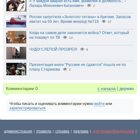
«"У каждой аварии есть имя, фамилия и должность", –
Лазарь Моисеевич Каганович»
2
Россия запустила «Золотого титана» в Арктике. Запасов
хватит на 50 лет, Время-вперёд! №718
37
Когда на самом деле закончится война? Ответ, который
не покажут по ТВ
14
ЧУДО! СЛЕПОЙ ПРОЗРЕЛ!
8
Презентация книги "Русские не сдаются" пошла не по
плану Старикова
2
Комментарии
0
с начала
|
дерево
Чтобы писать и оценивать комментарии нужно
войти
или
зарегистрироваться
администрация
правила
справка
реклама
для правообладателей
|
|
|
|
|