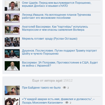
Олег Царёв. Перед кем выслуживается Порошенко,
взрывая Донбасс и взывая к НАТО
Леонид Ивашов. На воплощение планов Турчинова
работают его московские пособники
Анатолий Вассерман. Как "партнёры" испугались
Малороссии и чем опасны заявления Волкера
Меркель готовит зраду (Руслан Осташко)
Душенов. Послесловие. Путин подарил Трампу портрет
Шойгу и чучело Порошенко
Вассерман: ЗА Поправки, Противостояние в США, Будет
ли война с Украиной?
Еще от автора agat
15612
При Байдене такого не было
2
«"У каждой аварии есть имя, фамилия и должность", –
Лазарь Моисеевич Каганович»
2