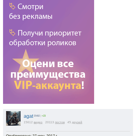
agat
25482
|
+23
15612
видео
20113
постов
45
друзей