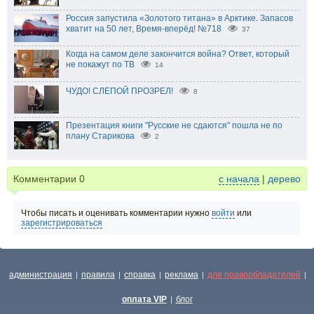
Россия запустила «Золотого титана» в Арктике. Запасов
хватит на 50 лет, Время-вперёд! №718
37
Когда на самом деле закончится война? Ответ, который
не покажут по ТВ
14
ЧУДО! СЛЕПОЙ ПРОЗРЕЛ!
8
Презентация книги "Русские не сдаются" пошла не по
плану Старикова
2
Комментарии
0
с начала
|
дерево
Чтобы писать и оценивать комментарии нужно
войти
или
зарегистрироваться
администрация
правила
справка
реклама
для правообладателей
|
|
|
|
|
оплата VIP
блог
|