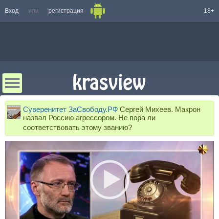
Вход
или
регистрация
18+
Суверенитет ЗаСвободу.РФ
Сергей Михеев. Макрон
назвал Россию агрессором. Не пора ли
соответствовать этому званию?