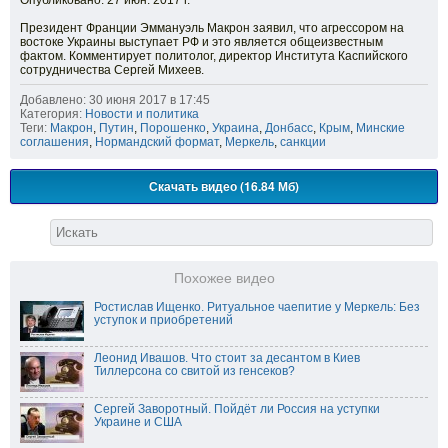
Опубликовано: 27 июн. 2017 г.
Президент Франции Эммануэль Макрон заявил, что агрессором на
востоке Украины выступает РФ и это является общеизвестным
фактом. Комментирует политолог, директор Института Каспийского
сотрудничества Сергей Михеев.
Добавлено: 30 июня 2017 в 17:45
Категория:
Новости и политика
Теги:
Макрон
,
Путин
,
Порошенко
,
Украина
,
Донбасс
,
Крым
,
Минские
соглашения
,
Нормандский формат
,
Меркель
,
санкции
Скачать видео (16.84 Мб)
Похожее видео
Ростислав Ищенко. Ритуальное чаепитие у Меркель: Без
уступок и приобретений
Леонид Ивашов. Что стоит за десантом в Киев
Тиллерсона со свитой из генсеков?
Сергей Заворотный. Пойдёт ли Россия на уступки
Украине и США