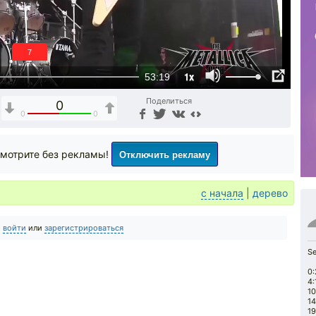
6
1x
53:19
Поделиться
0
0
0
Отключить рекламу
мотрите без рекламы!
с начала
|
дерево
о
войти
или
зарегистрироваться
Se
0:
4:
10
14
19