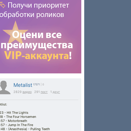
Metalist
17571
| 0
2829
видео
291
пост
1
друг
tlist:
23 - Hit The Lights
18 - The Four Horsemen
:57 - Motorbreath
:57 - Jump In The Fire
:48 - (Anasthesia) - Pulling Teeth