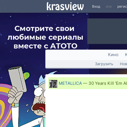
Вход
или
реги
Кино
Загрузить
Нов
METALLICA
—
30 Years Kill 'Em Al