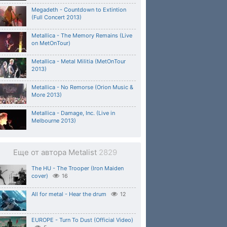
Megadeth - Countdown to Extintion
(Full Concert 2013)
Metallica - The Memory Remains (Live
on MetOnTour)
Metallica - Metal Militia (MetOnTour
2013)
Metallica - No Remorse (Orion Music &
More 2013)
Metallica - Damage, Inc. (Live in
Melbourne 2013)
Еще от автора Metalist
2829
The HU - The Trooper (Iron Maiden
cover)
16
All for metal - Hear the drum
12
EUROPE - Turn To Dust (Official Video)