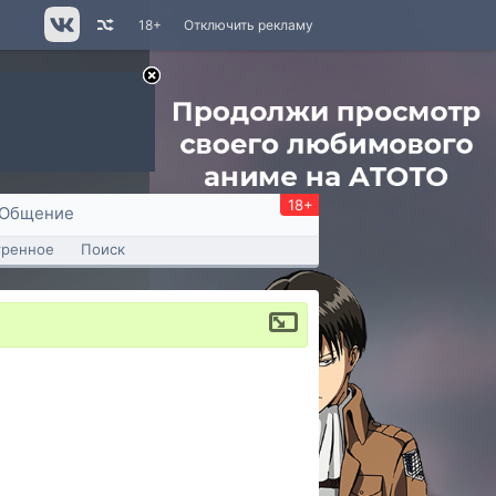
18+
Отключить рекламу
18+
Общение
тренное
Поиск