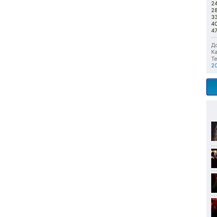
24
28
33
40
47
До
Ка
Те
2