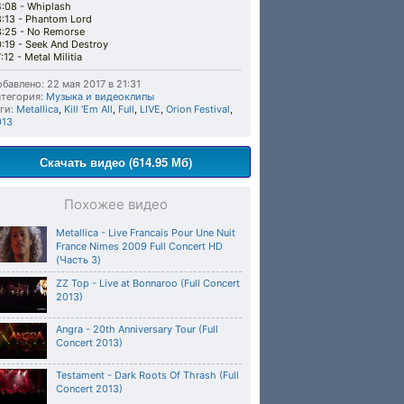
:08 - Whiplash
:13 - Phantom Lord
:25 - No Remorse
:19 - Seek And Destroy
:12 - Metal Militia
бавлено: 22 мая 2017 в 21:31
тегория:
Музыка и видеоклипы
ги:
Metallica
,
Kill 'Em All
,
Full
,
LIVE
,
Orion Festival
,
013
Скачать видео (614.95 Мб)
Похожее видео
Metallica - Live Francais Pour Une Nuit
France Nimes 2009 Full Concert HD
(Часть 3)
ZZ Top - Live at Bonnaroo (Full Concert
2013)
Angra - 20th Anniversary Tour (Full
Concert 2013)
Testament - Dark Roots Of Thrash (Full
Concert 2013)