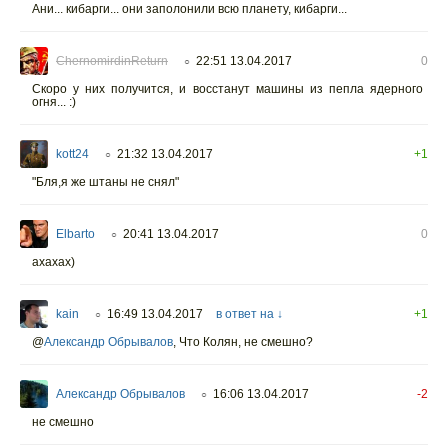
Ани... кибарги... они заполонили всю планету, кибарги...
ChernomirdinReturn
22:51 13.04.2017
0
○
Скоро у них получится, и восстанут машины из пепла ядерного
огня... :)
kott24
21:32 13.04.2017
+1
○
"Бля,я же штаны не снял"
Elbarto
20:41 13.04.2017
0
○
ахахах)
kain
16:49 13.04.2017
в ответ на ↓
+1
○
@
Александр Обрывалов
,
Что Колян, не смешно?
Александр Обрывалов
16:06 13.04.2017
-2
○
не смешно