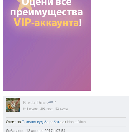
NostalDirus
4487
| 0
643
видео
291
пост
52
друга
Ответ на
Тяжелая судьба робота
от
NostalDirus
Добавлено: 13 апреля 2017 в 07:54