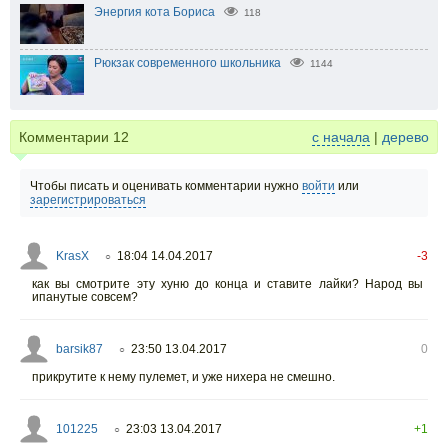
Энергия кота Бориса
118
Рюкзак современного школьника
1144
Комментарии
12
с начала
|
дерево
Чтобы писать и оценивать комментарии нужно
войти
или
зарегистрироваться
KrasX
18:04 14.04.2017
-3
○
как вы смотрите эту хуню до конца и ставите лайки? Народ вы
ипанутые совсем?
barsik87
23:50 13.04.2017
0
○
прикрутите к нему пулемет, и уже нихера не смешно.
101225
23:03 13.04.2017
+1
○