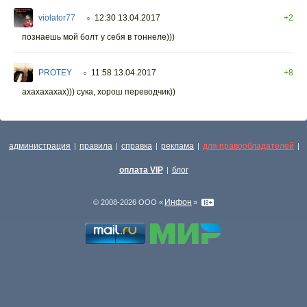
violator77
12:30 13.04.2017
+2
○
познаешь мой болт у себя в тоннеле)))
PROTEY
11:58 13.04.2017
+8
○
ахахахахах))) сука, хорош переводчик))
администрация
правила
справка
реклама
для правообладателей
|
|
|
|
|
оплата VIP
блог
|
Инфон
© 2008-2026 ООО «
»