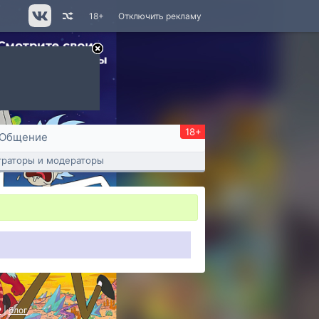
18+
Отключить рекламу
18+
Общение
раторы и модераторы
P
|
блог