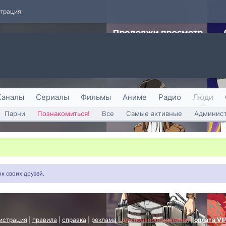
страция
Каналы
Сериалы
Фильмы
Аниме
Радио
Люди
Парни
Познакомиться!
Все
Самые активные
Админист
к своих друзей.
истрация
|
правила
|
справка
|
реклама
|
для правообладателей
|
оплата VI