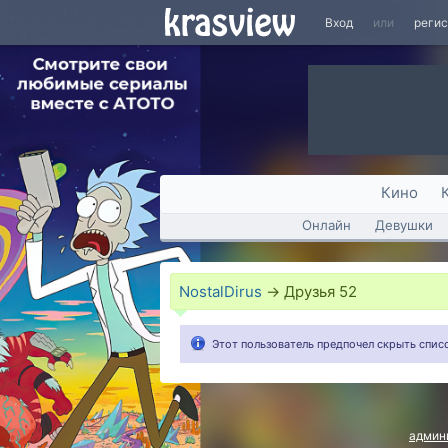
Вход
или
реги
Кино
Онлайн
Девушки
NostalDirus
→
Друзья
52
Этот пользователь предпочел скрыть списо
админ