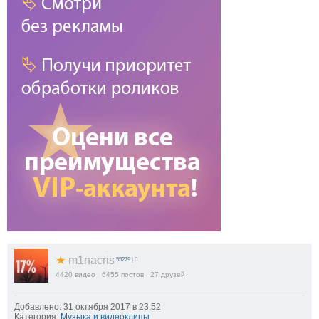
★
m1nacris
55279
| 0
4420
видео
6455
постов
27
друзей
Добавлено: 31 октября 2017 в 23:52
Категория:
Музыка и видеоклипы