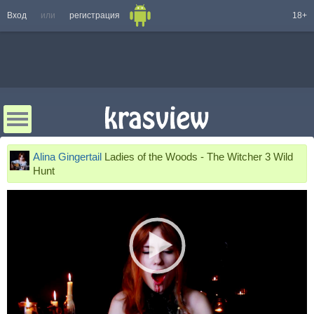
Вход
или
регистрация
18+
Alina Gingertail
Ladies of the Woods - The Witcher 3 Wild
Hunt