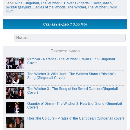
Теги:
Alina Gingertail
,
The Witcher 3
,
Cover
,
Gingertail Cover
,
кавер
,
рыжая девушка
,
Ladies of the Woods
,
The Witcher
,
The Witcher 3 Wild
Hunt
Скачать видео (13.55 Мб)
Похожее видео
Percival - Naranca (The Witcher 3: Wild Hunt) Gingertail
Cover
The Witcher 3: Wild Hunt - The Wolven Storm / Priscilla's
Song (Gingertail Cover)
The Witcher 3 - The Song of the Sword Dancer (Gingertail
Cover)
Gaunter o' Dimm - The Witcher 3: Hearts of Stone (Gingertail
Cover)
Hoist the Colours - Pirates of the Caribbean (Gingertail cover)