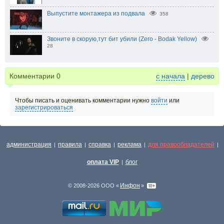
Выпустите монтажера из подвала
358
Звоните в скорую,тут бит убили (Zero - Bodak Yellow)
28
Комментарии
0
с начала
|
дерево
Чтобы писать и оценивать комментарии нужно
войти
или
зарегистрироваться
администрация
правила
справка
реклама
для правообладателей
|
|
|
|
|
оплата VIP
блог
|
Инфон
© 2008-2026 ООО «
»