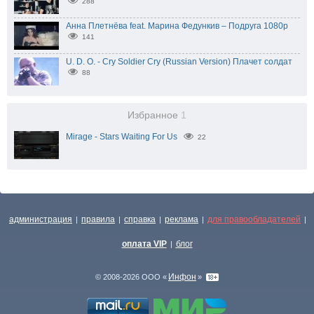
288
Анна Плетнёва feat. Марина Федункив – Подруга 1080p
141
U. D. O. - Cry Soldier Cry (Russian Version) Плачет солдат
88
Избранное
1
Mirage - Stars Waiting For Us
22
администрация
правила
справка
реклама
для правообладателей
|
|
|
|
|
оплата VIP
блог
|
Инфон
© 2008-2026 ООО «
»