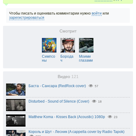
Чтобы писать и оценивать комментарии нужно
войти
или
зарегистрироваться
Смотрит
Симпсо
Борода
Моими
ны
ч
глазами
Видео
121
Баста - Сансара (RedRock cover)
57
Disturbed - Sound of Silence (Cover)
18
Matthew Koma - Kisses Back (Acoustic) 1080p
23
Король и Шут - Лесник (A cappella cover by Radio Tapok)