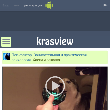
Вход
или
регистрация
18+
Пси-фактор. Занимательная и практическая
психология.
Хаски и заколка