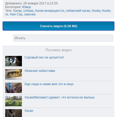
Добавлено: 29 января 2017 в 13:20
Категория:
Юмор
Теги:
Хаски
,
собака
,
Хаски возмущается
,
сибирский хаски
,
Husky
,
Husky
vs. Hair Clip
,
заколка
Скачать видео (6.28 Мб)
Похожее видео
Суровый пес не целуется!
Лежачая забастовка
Иди сюда и скажи мне это в лицо
Хаски(Маламут) думает, что котенок ее малыш
Хаски