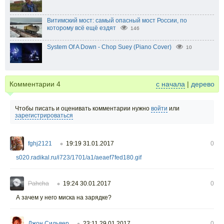
Витимский мост: самый опасный мост России, по
которому всё ещё ездят
146
System Of A Down - Chop Suey (Piano Cover)
10
Комментарии
4
с начала
|
дерево
Чтобы писать и оценивать комментарии нужно
войти
или
зарегистрироваться
fghj2121
19:19 31.01.2017
0
○
s020.radikal.ru/i723/1701/a1/aeaef7fed180.gif
Pahcha
19:24 30.01.2017
0
○
А зачем у него миска на зарядке?
Джон Сильвер
23:11 29.01.2017
0
○