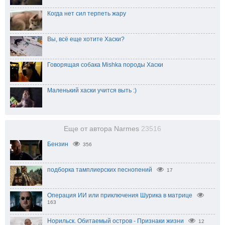
Когда нет сил терпеть жару
Вы, всё еще хотите Хаски?
Говорящая собака Mishka породы Хаски
Маленький хаски учится выть :)
Еще от автора Narmes
23516
Бензин
356
подборка тамплиерских песнопений
17
Операция ИИ или приключения Шурика в матрице
163
Норильск. Обитаемый остров - Признаки жизни
12