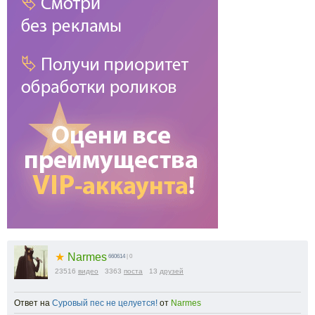
★
Narmes
660614
| 0
23516
видео
3363
поста
13
друзей
Ответ на
Суровый пес не целуется!
от
Narmes