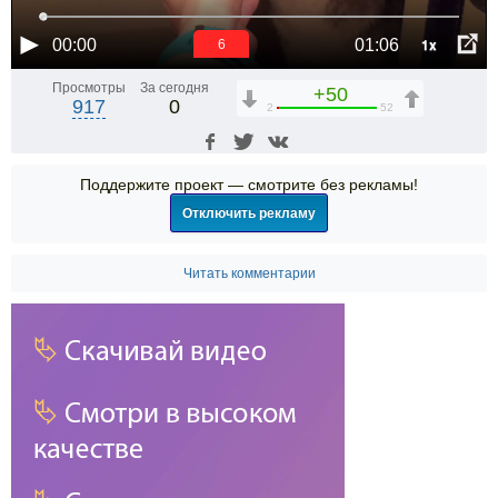
1x
00:00
01:06
6
Просмотры
За сегодня
+50
917
0
2
52
Поддержите проект — смотрите без рекламы!
Отключить рекламу
Читать комментарии