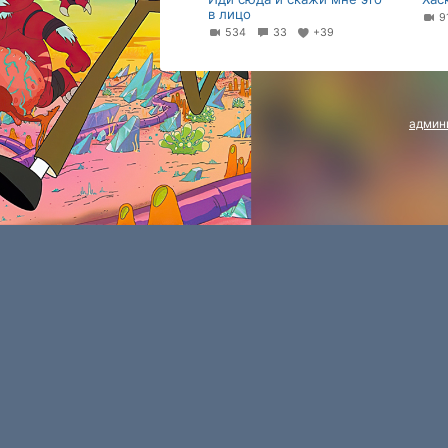
в лицо
9
534
33
+39
админ