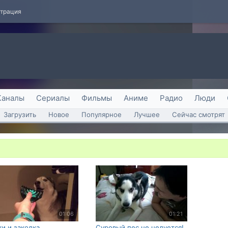
страция
Каналы
Сериалы
Фильмы
Аниме
Радио
Люди
Загрузить
Новое
Популярное
Лучшее
Сейчас смотрят
01:06
01:21
ки и заколка
Суровый пес не целуется!