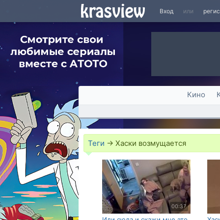
Вход
или
реги
Кино
Теги
→
Хаски возмущается
00:37
Иди сюда и скажи мне это
Хас