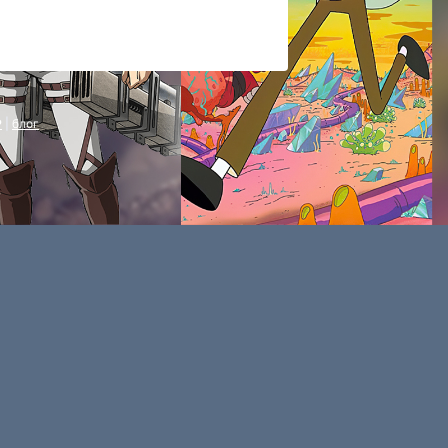
P
|
блог