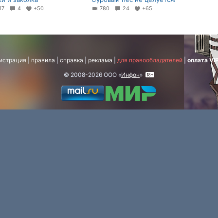
17
4
+50
780
24
+65
истрация
|
правила
|
справка
|
реклама
|
для правообладателей
|
оплата VI
© 2008-2026 ООО «
Инфон
»