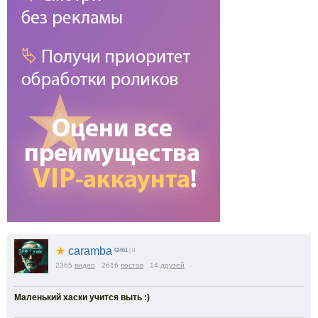
★
caramba
42461
| 0
2365
видео
2616
постов
14
друзей
Маленький хаски учится выть :)