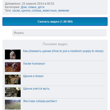
Добавлено: 25 апреля 2014 в 00:51
Категория:
Дом, семья, дети
Теги:
хаски
,
щенок
,
собака
,
животные
,
мимими
Скачать видео (1.46 Мб)
Похожее видео
Как убаюкать щенка (How to put a newborn puppy to sleep).
Хаски психанул
Щенок и бокал
Щенок учится выть
Жесткая собака-регбист