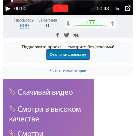
1x
00:00
00:48
5
Просмотры
За сегодня
+77
809
0
1
78
Поддержите проект — смотрите без рекламы!
Отключить рекламу
Читать комментарии