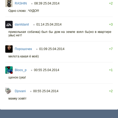
RASHIN
08:39 25.04.2014
+2
○
Одно слово : ЧУДО!!!
danildanil
01:14 25.04.2014
+3
○
прикольная собачка) был бы дом на земле взял бы)но в квартире
увы( нет!
Порошочек
01:09 25.04.2014
+7
○
милота какая ё моё)
Bloos_p
00:55 25.04.2014
+1
○
щенок сука!
Djovani
00:55 25.04.2014
+2
○
мамку зовёт