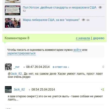
Пол Уотсон: двойные стандарты и неорасизм в США
52
Марш либералов США, за все "хорошее"
66
Комментарии
8
с начала
|
дерево
Чтобы писать и оценивать комментарии нужно
войти
или
зарегистрироваться
_nvr
08:47 26.04.2014
в ответ на ↓
0
○
@
Jack_82
,
Да нет, на самом деле Хаски умеют лаять, прост лают
они очень редко
Jack_82
08:54 25.04.2014
+1
○
я вам открою секрет:) это он не учится выть - такие собаки не умеют
лаять...