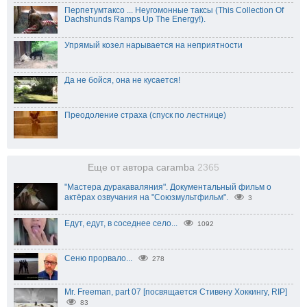
Перпетумтаксо ... Неугомонные таксы (This Collection Of
Dachshunds Ramps Up The Energy!).
Упрямый козел нарывается на неприятности
Да не бойся, она не кусается!
Преодоление страха (спуск по лестнице)
Еще от автора caramba
2365
"Мастера дуракаваляния". Документальный фильм о
актёрах озвучания на "Союзмультфильм".
3
Едут, едут, в соседнее село...
1092
Сеню прорвало...
278
Mr. Freeman, part 07 [посвящается Стивену Хоккингу, RIP]
83