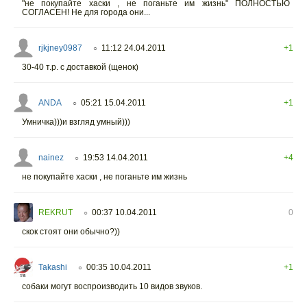
"не покупайте хаски , не поганьте им жизнь" ПОЛНОСТЬЮ
СОГЛАСЕН! Не для города они...
rjkjney0987
11:12 24.04.2011
+1
○
30-40 т.р. с доставкой (щенок)
ANDA
05:21 15.04.2011
+1
○
Умничка)))и взгляд умный)))
nainez
19:53 14.04.2011
+4
○
не покупайте хаски , не поганьте им жизнь
REKRUT
00:37 10.04.2011
0
○
скок стоят они обычно?))
Takashi
00:35 10.04.2011
+1
○
собаки могут воспроизводить 10 видов звуков.