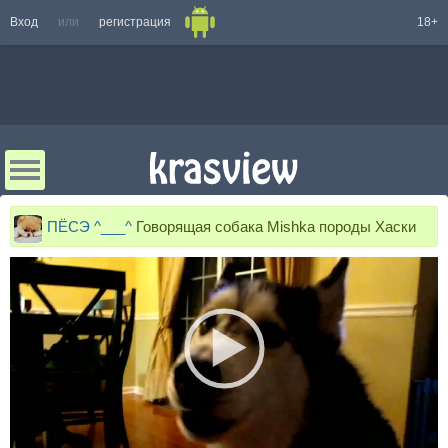
Вход
или
регистрация
18+
ПЁСЭ ^___^
Говорящая собака Mishka породы Хаски