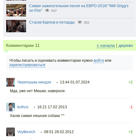
Самая зажигательная песня на ЕВРО-2016! "Will Grigg's
on Fire"
537
Стасик Карпов и петарды
352
Комментарии
11
с начала
|
дерево
Чтобы писать и оценивать комментарии нужно
войти
или
зарегистрироваться
Черепушка-ниндзя
13:44 01.07.2024
+2
○
Мда, уже нет Мишки, наверное.
kolhoz
16:21 17.02.2013
-1
○
Хаски самая няшная собака ^^
Voytkevich
08:51 28.02.2012
+2
○