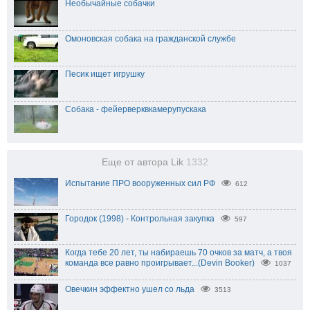
Необычайные собачки
Омоновская собака на гражданской службе
Песик ищет игрушку
Собака - фейерверквкамерупускака
Еще от автора Lik
1332
Испытание ПРО вооруженных сил РФ
612
Городок (1998) - Контрольная закупка
597
Когда тебе 20 лет, ты набираешь 70 очков за матч, а твоя
команда все равно проигрывает...(Devin Booker)
1037
Овечкин эффектно ушел со льда
3513