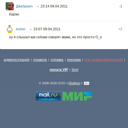
Джабраил
23:14 09.04.2011
-1
○
Каран
leshei
23:07 09.04.2011
+2
○
ну я слышал как собаки говорят мама, но это просто О_о
администрация
правила
справка
реклама
для правообладателей
|
|
|
|
|
оплата VIP
блог
|
Инфон
© 2008-2026 ООО «
»