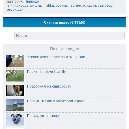
Категория:
Природа
Теги:
природа
,
мишка
,
mishka
,
собака
,
пес
,
песик
,
хаски
,
разговор
,
говорящая
Скачать видео (8.93 Мб)
Похожее видео
Утенок хочет позавтракать щенком
Песик - I believe I can fly!
Подборка чихающих собак
Собака - мячом в баскетбол играка!
Пес радуется снегу