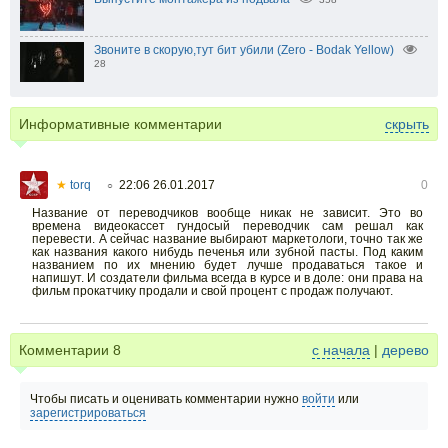
Звоните в скорую,тут бит убили (Zero - Bodak Yellow)
28
Информативные комментарии
скрыть
★
torq
22:06 26.01.2017
0
○
Название от переводчиков вообще никак не зависит. Это во
времена видеокассет гундосый переводчик сам решал как
перевести. А сейчас название выбирают маркетологи, точно так же
как названия какого нибудь печенья или зубной пасты. Под каким
названием по их мнению будет лучше продаваться такое и
напишут. И создатели фильма всегда в курсе и в доле: они права на
фильм прокатчику продали и свой процент с продаж получают.
Комментарии
8
с начала
|
дерево
Чтобы писать и оценивать комментарии нужно
войти
или
зарегистрироваться