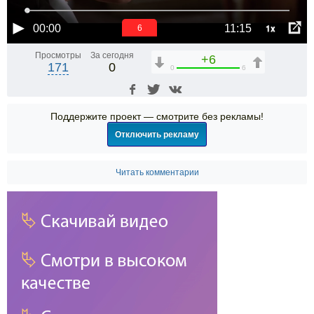
1x
00:00
11:15
6
Просмотры
За сегодня
+6
171
0
0
6
Поддержите проект — смотрите без рекламы!
Отключить рекламу
Читать комментарии