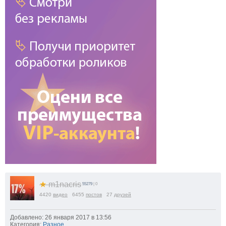
★
m1nacris
55279
| 0
4420
видео
6455
постов
27
друзей
Добавлено: 26 января 2017 в 13:56
Категория:
Разное