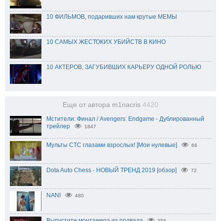
10 ФИЛЬМОВ, подаривших нам крутые МЕМЫ
10 САМЫХ ЖЕСТОКИХ УБИЙСТВ В КИНО
10 АКТЕРОВ, ЗАГУБИВШИХ КАРЬЕРУ ОДНОЙ РОЛЬЮ
Еще от автора m1nacris
4420
Мстители: Финал / Avengers: Endgame - Дублированный
трейлер
1847
Мульты СТС глазами взрослых! [Мои нулевые]
66
Dota Auto Chess - НОВЫЙ ТРЕНД 2019 [обзор]
72
NANI
480
Выпустите монтажера из подвала
358