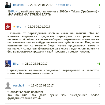
BaJIepa
22:49 28.01.2017
в ответ на ↓
+1
○
@
6PoHb
,
наиболее ярко запомнил в 2010м - Takers (Грабители) -
МАЛЬЧИКИ НАЛЁТЧИКИ БЛЯТЬ
★
torq
22:06 26.01.2017
0
○
Название от переводчиков вообще никак не зависит. Это во
времена видеокассет гундосый переводчик сам решал как
перевести. А сейчас название выбирают маркетологи, точно так же
как названия какого нибудь печенья или зубной пасты. Под каким
названием по их мнению будет лучше продаваться такое и
напишут. И создатели фильма всегда в курсе и в доле: они права на
фильм прокатчику продали и свой процент с продаж получают.
Blitz
21:19 26.01.2017
+1
○
Переводчиков названий специально выращивают в запертой
комнате без интернета и словаря.
ossohotti
19:45 26.01.2017
0
○
"Начало" больше нравится.
Как по мне, так даже лучше чем "Внедрение", более
фундаментальнее что ли...