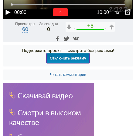
1x
00:00
10:00
6
Просмотры
За сегодня
+5
60
0
0
5
Поддержите проект — смотрите без рекламы!
Отключить рекламу
Читать комментарии