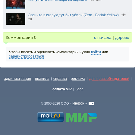
Звоните в скорую,тут бит убили (Zero - Bodak Yellow)
28
Комментарии
0
с начала
|
дерево
Чтобы писать и оценивать комментарии нужно
войти
или
зарегистрироваться
администрация
правила
справка
реклама
для правообладателей
|
|
|
|
|
оплата VIP
блог
|
Инфон
© 2008-2026 ООО «
»