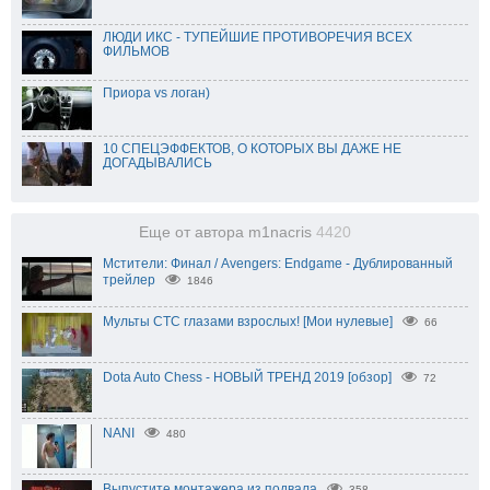
ЛЮДИ ИКС - ТУПЕЙШИЕ ПРОТИВОРЕЧИЯ ВСЕХ
ФИЛЬМОВ
Приора vs логан)
10 СПЕЦЭФФЕКТОВ, О КОТОРЫХ ВЫ ДАЖЕ НЕ
ДОГАДЫВАЛИСЬ
Еще от автора m1nacris
4420
Мстители: Финал / Avengers: Endgame - Дублированный
трейлер
1846
Мульты СТС глазами взрослых! [Мои нулевые]
66
Dota Auto Chess - НОВЫЙ ТРЕНД 2019 [обзор]
72
NANI
480
Выпустите монтажера из подвала
358