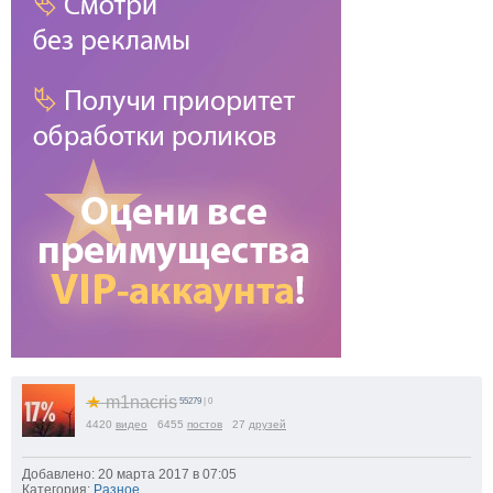
★
m1nacris
55279
| 0
4420
видео
6455
постов
27
друзей
Добавлено: 20 марта 2017 в 07:05
Категория:
Разное