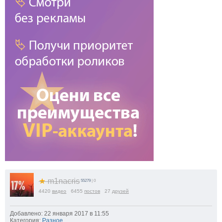
★
m1nacris
55279
| 0
4420
видео
6455
постов
27
друзей
Добавлено: 22 января 2017 в 11:55
Категория:
Разное