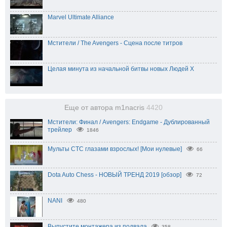
Marvel Ultimate Alliance
Мстители / The Avengers - Сцена после титров
Целая минута из начальной битвы новых Людей Х
Еще от автора m1nacris
4420
Мстители: Финал / Avengers: Endgame - Дублированный
трейлер
1846
Мульты СТС глазами взрослых! [Мои нулевые]
66
Dota Auto Chess - НОВЫЙ ТРЕНД 2019 [обзор]
72
NANI
480
Выпустите монтажера из подвала
358