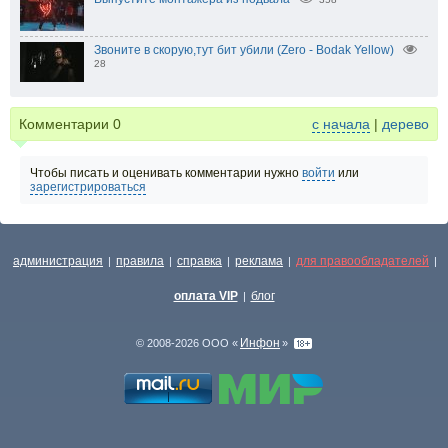
Звоните в скорую,тут бит убили (Zero - Bodak Yellow)
28
Комментарии
0
с начала
|
дерево
Чтобы писать и оценивать комментарии нужно
войти
или
зарегистрироваться
администрация
правила
справка
реклама
для правообладателей
|
|
|
|
|
оплата VIP
блог
|
Инфон
© 2008-2026 ООО «
»