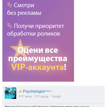
★
Psychologist
36441
| 0
4157
видео
1275
постов
7
друзей