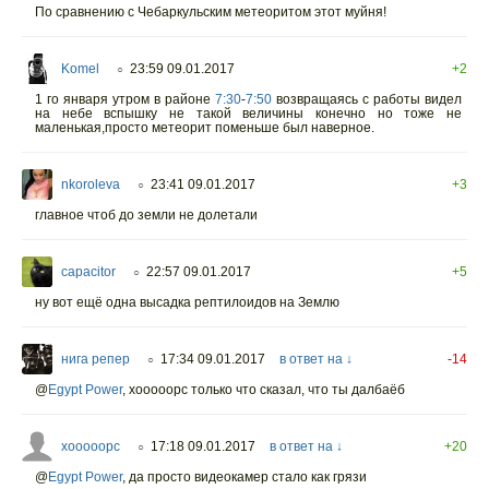
По сравнению с Чебаркульским метеоритом этот муйня!
Komel
23:59 09.01.2017
+2
○
1 го января утром в районе
7:30
-
7:50
возвращаясь с работы видел
на небе вспышку не такой величины конечно но тоже не
маленькая,просто метеорит поменьше был наверное.
nkoroleva
23:41 09.01.2017
+3
○
главное чтоб до земли не долетали
capacitor
22:57 09.01.2017
+5
○
ну вот ещё одна высадка рептилоидов на Землю
нига репер
17:34 09.01.2017
в ответ на ↓
-14
○
@
Egypt Power
,
xooooopc только что сказал, что ты далбаёб
xooooopc
17:18 09.01.2017
в ответ на ↓
+20
○
@
Egypt Power
,
да просто видеокамер стало как грязи