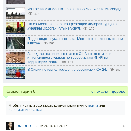
Из России с любовью: новейший ЗРК С-400 за 60 секунд.
374
На совместной пресс-конференции лидеров Турции и
Украины Эрдоган чуть не уснул.
170
Люди сходят с ума от страха! Мост со стеклянным полом
в Китае.
563
Западная коалиция во главе с США резко снизила
интенсивность ударов по террористам ИГИЛ на
территории Ирака.
101
В Сирии потерпел крушение российский Су-24.
353
Комментарии
8
с начала
|
дерево
Чтобы писать и оценивать комментарии нужно
войти
или
зарегистрироваться
DKLDPD
16:20 10.01.2017
0
○