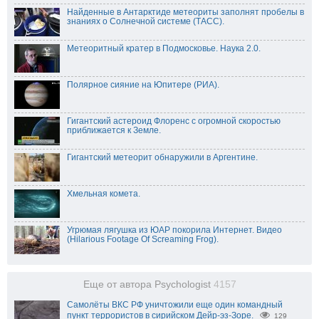
Найденные в Антарктиде метеориты заполнят пробелы в
знаниях о Солнечной системе (ТАСС).
Метеоритный кратер в Подмосковье. Наука 2.0.
Полярное сияние на Юпитере (РИА).
Гигантский астероид Флоренс с огромной скоростью
приближается к Земле.
Гигантский метеорит обнаружили в Аргентине.
Хмельная комета.
Угрюмая лягушка из ЮАР покорила Интернет. Видео
(Hilarious Footage Of Screaming Frog).
Еще от автора Psychologist
4157
Самолёты ВКС РФ уничтожили еще один командный
пункт террористов в сирийском Дейр-эз-Зоре.
129