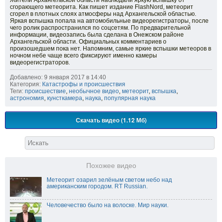
Жители Архангельской области наблюдали яркую вспышку от
сгорающего метеорита. Как пишет издание FlashNord, метеорит
сгорел в плотных слоях атмосферы над Архангельской областью.
Яркая вспышка попала на автомобильные видеорегистраторы, после
чего ролик распространился по соцсетям. По предварительной
информации, видеозапись была сделана в Онежском районе
Архангельской области. Официальных комментариев о
произошедшем пока нет. Напомним, самые яркие вспышки метеоров в
ночном небе чаще всего фиксируют именно камеры
видеорегистраторов.
Добавлено: 9 января 2017 в 14:40
Категория:
Катастрофы и происшествия
Теги:
происшествие
,
необычное видео
,
метеорит
,
вспышка
,
астрономия
,
кунсткамера
,
наука
,
популярная наука
Скачать видео (1.12 Мб)
Похожее видео
Метеорит озарил зелёным светом небо над
американским городом. RT Russian.
Человечество было на волоске. Мир науки.