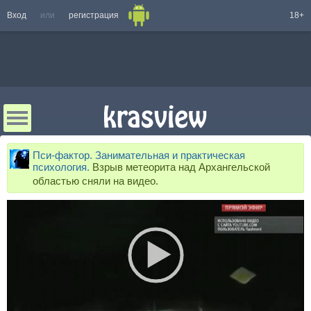
Вход
или
регистрация
18+
Пси-фактор. Занимательная и практическая
психология.
Взрыв метеорита над Архангельской
областью сняли на видео.