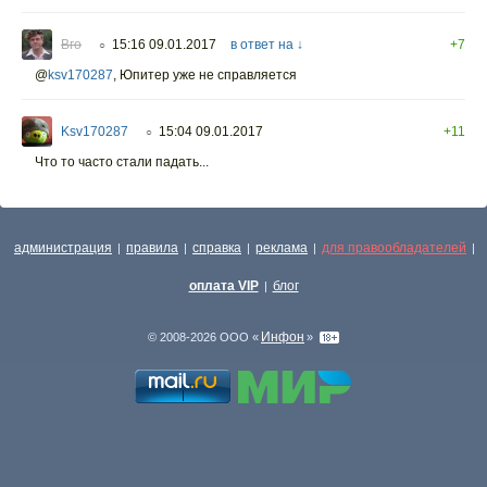
Вго
15:16 09.01.2017
в ответ на ↓
+7
○
@
ksv170287
,
Юпитер уже не справляется
Ksv170287
15:04 09.01.2017
+11
○
Что то часто стали падать...
администрация
правила
справка
реклама
для правообладателей
|
|
|
|
|
оплата VIP
блог
|
Инфон
© 2008-2026 ООО «
»