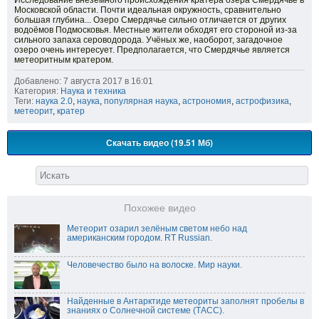
Исследование внеземного происхождения кратера озера Смердячье в
Московской области. Почти идеальная окружность, сравнительно
большая глубина... Озеро Смердячье сильно отличается от других
водоёмов Подмосковья. Местные жители обходят его стороной из-за
сильного запаха сероводорода. Учёных же, наоборот, загадочное
озеро очень интересует. Предполагается, что Смердячье является
метеоритным кратером.
Добавлено: 7 августа 2017 в 16:01
Категория:
Наука и техника
Теги:
наука 2.0
,
наука
,
популярная наука
,
астрономия
,
астрофизика
,
метеорит
,
кратер
Скачать видео (19.51 Мб)
Похожее видео
Метеорит озарил зелёным светом небо над
американским городом. RT Russian.
Человечество было на волоске. Мир науки.
Найденные в Антарктиде метеориты заполнят пробелы в
знаниях о Солнечной системе (ТАСС).