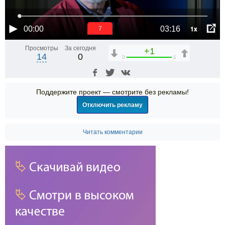
1x
00:00
03:16
7
Просмотры
За сегодня
+1
14
0
0
1
Поддержите проект — смотрите без рекламы!
Отключить рекламу
Читать комментарии