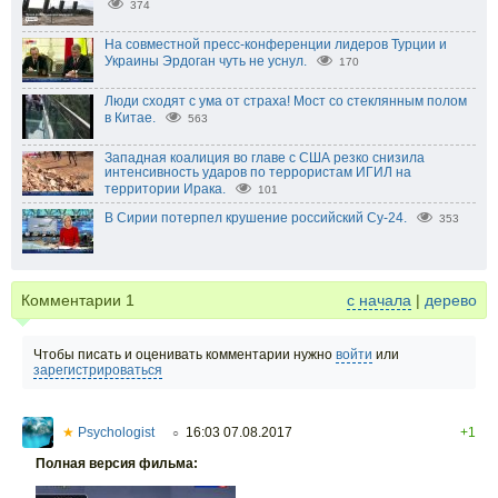
374
На совместной пресс-конференции лидеров Турции и
Украины Эрдоган чуть не уснул.
170
Люди сходят с ума от страха! Мост со стеклянным полом
в Китае.
563
Западная коалиция во главе с США резко снизила
интенсивность ударов по террористам ИГИЛ на
территории Ирака.
101
В Сирии потерпел крушение российский Су-24.
353
Комментарии
1
с начала
|
дерево
Чтобы писать и оценивать комментарии нужно
войти
или
зарегистрироваться
★
Psychologist
16:03 07.08.2017
+1
○
Полная версия фильма: