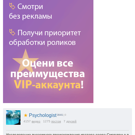
★
Psychologist
36441
| 0
4157
видео
1275
постов
7
друзей