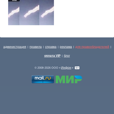
администрация
правила
справка
реклама
для правообладателей
|
|
|
|
|
оплата VIP
блог
|
Инфон
© 2008-2026 ООО «
»