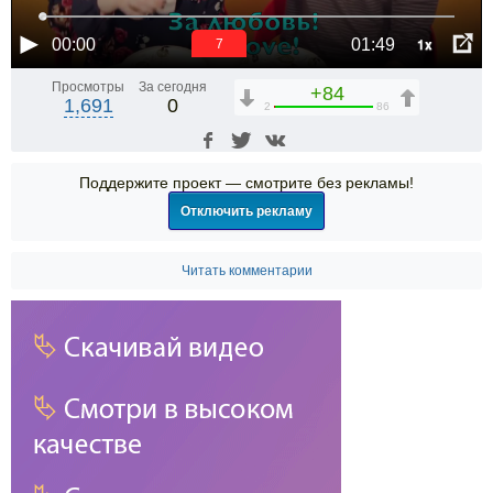
1x
00:00
01:49
6
Просмотры
За сегодня
+84
1,691
0
2
86
Поддержите проект — смотрите без рекламы!
Отключить рекламу
Читать комментарии