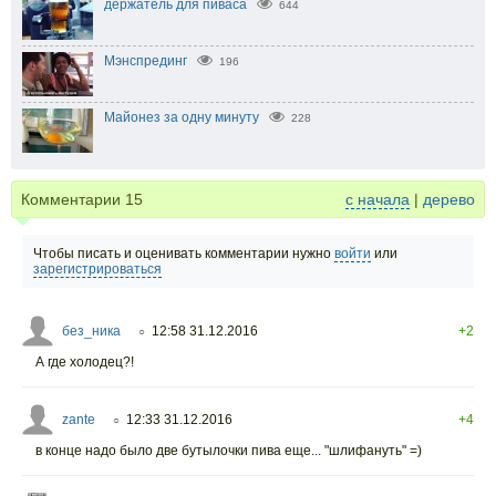
держатель для пиваса
644
Мэнспрединг
196
Майонез за одну минуту
228
Комментарии
15
с начала
|
дерево
Чтобы писать и оценивать комментарии нужно
войти
или
зарегистрироваться
без_ника
12:58 31.12.2016
+2
○
А где холодец?!
zante
12:33 31.12.2016
+4
○
в конце надо было две бутылочки пива еще... "шлифануть" =)