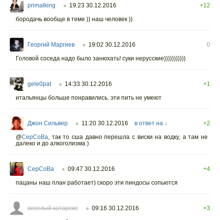
primalking
19:23 30.12.2016
+12
○
бородачь вообще в теме )) наш человек ))
Георгий Маргиев
19:02 30.12.2016
0
○
Головой соседа надо было занюхать! суки нерусские)))))))))))
gele0pat
14:33 30.12.2016
+1
○
итальянцы больше понравились. эти пить не умеют
Джон Сильвер
11:20 30.12.2016
в ответ на ↓
+2
○
@
CepCoBa
,
так то сша давно перешла с виски на водку, а там не
далеко и до алкоголизма )
CepCoBa
09:47 30.12.2016
+4
○
пацаны наш план работает) скоро эти пиндосы сопьются
веселый катарсис
09:16 30.12.2016
+3
○