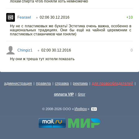
лохам спирта чтоб поняли хоть немножечко
Fearawl
02:06 30.12.2016
+10
○
Ну не с пластиковых же бухать! Эстетика очень важна, особенно в
национальных традициях. Они бы ещё на чайной церемонии с
пластиковых стаканчиков чаи гоняли)
Chingiz1
02:00 30.12.2016
0
○
Ну они ж треша тут хотели показать
администрация
правила
справка
реклама
для правообладателей
|
|
|
|
|
оплата VIP
блог
|
Инфон
© 2008-2026 ООО «
»