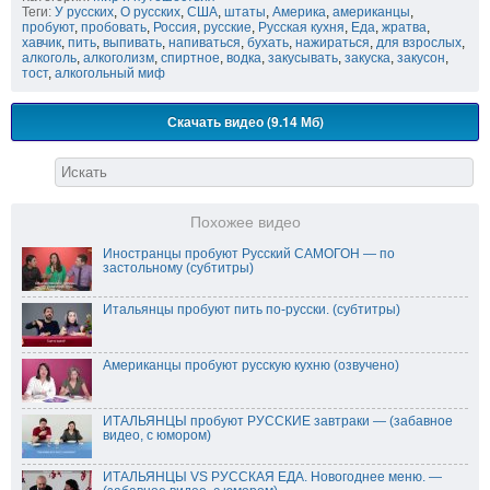
Теги:
У русских
,
О русских
,
США
,
штаты
,
Америка
,
американцы
,
пробуют
,
пробовать
,
Россия
,
русские
,
Русская кухня
,
Еда
,
жратва
,
хавчик
,
пить
,
выпивать
,
напиваться
,
бухать
,
нажираться
,
для взрослых
,
алкоголь
,
алкоголизм
,
спиртное
,
водка
,
закусывать
,
закуска
,
закусон
,
тост
,
алкогольный миф
Скачать видео (9.14 Мб)
Похожее видео
Иностранцы пробуют Русский САМОГОН — по
застольному (субтитры)
Итальянцы пробуют пить по-русски. (субтитры)
Американцы пробуют русскую кухню (озвучено)
ИТАЛЬЯНЦЫ пробуют РУССКИЕ завтраки — (забавное
видео, с юмором)
ИТАЛЬЯНЦЫ VS РУССКАЯ ЕДА. Новогоднее меню. —