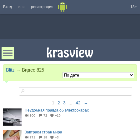
Вход
или
регистрация
18+
Blitz
→
Видео
825
1
2
3
...
42
→
Неудобная правда об электрокарах
300
72
+10
07:53
Завтраки стран мира
771
18
+3