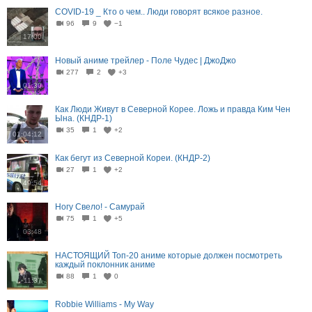
COVID-19 _ Кто о чем.. Люди говорят всякое разное.
96
9
−1
17:00
Новый аниме трейлер - Поле Чудес | ДжоДжо
277
2
+3
01:30
Как Люди Живут в Северной Корее. Ложь и правда Ким Чен
Ына. (КНДР-1)
35
1
+2
01:04:12
Как бегут из Северной Кореи. (КНДР-2)
27
1
+2
49:54
Ногу Свело! - Самурай
75
1
+5
03:48
НАСТОЯЩИЙ Топ-20 аниме которые должен посмотреть
каждый поклонник аниме
88
1
0
11:37
Robbie Williams - My Way