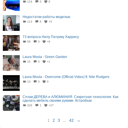
124
0
0
08:06
Недостатки работы моделью
113
6
+5
13:49
73 вопроса Нилу Патрику Харрису
58
0
+6
11:37
Laura Mvula - Green Garden
15
0
+1
03:49
Laura Mvula - Overcome (Official Video) ft. Nile Rodgers
10
0
0
03:41
Сплав ДЕРЕВА и АЛЮМИНИЯ. Секретная технология. Как
сделать мебель своими руками. #стройхак
326
1
+27
07:52
1
2
3
...
42
→