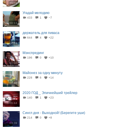
00:28
Угадай мелодию
433
1
−7
00:13
держатель для пиваса
644
4
+22
00:14
Мэнспрединг
196
0
+10
01:00
Майонез за одну минуту
228
6
+14
00:40
2020 ГОД _ Эпичнейший трейлер
140
1
+23
06:44
Сингл дня - Выходной! (Берегите уши)
214
0
+8
03:39