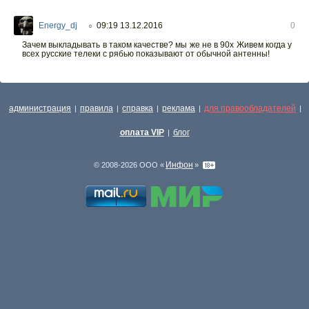
Energy_dj
09:19 13.12.2016
0
○
Зачем выкладывать в таком качестве? мы же не в 90х Живем когда у
всех русские телеки с рябью показывают от обычной антенны!
администрация
правила
справка
реклама
для правообладателей
|
|
|
|
|
оплата VIP
блог
|
Инфон
© 2008-2026 ООО «
»