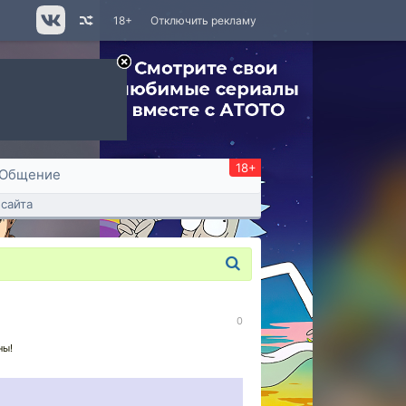
18+
Отключить рекламу
18+
Общение
сайта
0
ны!