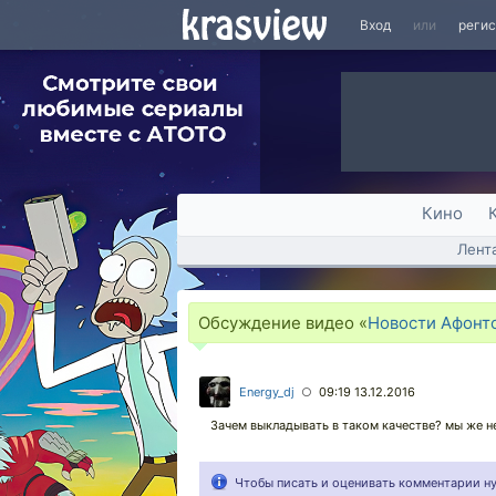
Вход
или
реги
Кино
Лент
Обсуждение видео «
Новости Афонтов
Energy_dj
09:19 13.12.2016
○
Зачем выкладывать в таком качестве? мы же не
Чтобы писать и оценивать комментарии 