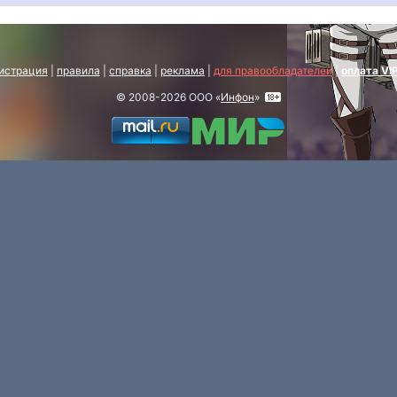
истрация
|
правила
|
справка
|
реклама
|
для правообладателей
|
оплата VI
© 2008-2026 ООО «
Инфон
»