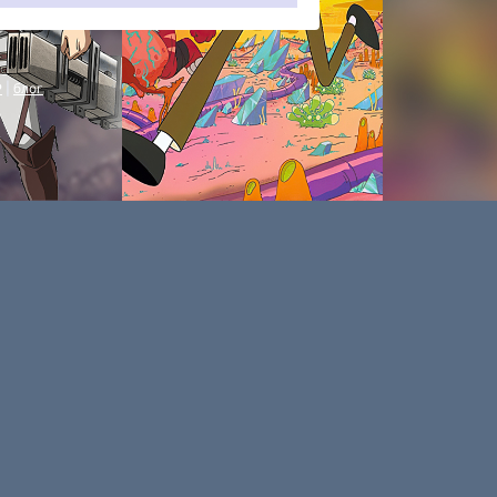
P
|
блог