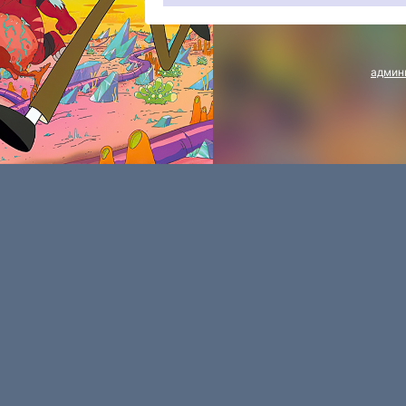
админ