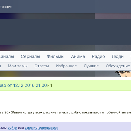
страция
Каналы
Сериалы
Фильмы
Аниме
Радио
Люди
а
Мои темы
Ответы
Избранное
Лучшие
Обсуждение 
о от 12.12.2016 21:00
»
1
 в 90х Живем когда у всех русские телеки с рябью показывают от обычной антен
нужно
войти
или
зарегистрироваться