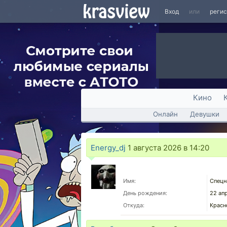
Вход
или
реги
Кино
Онлайн
Девушки
Energy_dj
1 августа 2026 в 14:20
Имя:
Спецн
День рождения:
22 ап
Откуда:
Красн