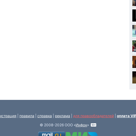
истрация
|
правила
|
справка
|
реклама
|
для правообладателей
|
оплата VI
© 2008-2026 ООО «
Инфон
»