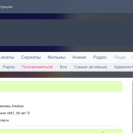
страция
Каналы
Сериалы
Фильмы
Аниме
Радио
Люди
Парни
Познакомиться!
Все
Самые активные
Админист
азовец Альёша
реля 1987, 39 лет
оярск