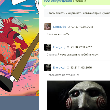
Все обсуждения.
Стена
3
Чтобы писать и оценивать комментарии нужн
Stark1986
07:57 19.07.2018
○
Леха ты что ле?=)
Energy_dj
21:50 22.11.2017
○
Я хочу сыграть с тобой в игру!
Статус:
Energy_dj
13:21 11.03.2016
○
Новое фото на странице: