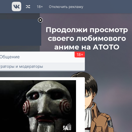
18+
Отключить рекламу
18+
Общение
раторы и модераторы