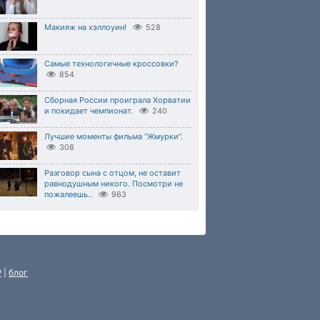
Макияж на хэллоуин!
528
Самые технологичные кроссовки?
854
Сборная России проиграла Хорватии
и покидает чемпионат.
240
Лучшие моменты фильма “Жмурки“.
308
Разговор сына с отцом, не оставит
равнодушным никого. Посмотри не
пожалеешь..
963
P
|
блог