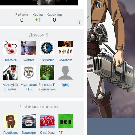
Рейтинг
Карма
Характер
0
+1
0
Друзья
8
Death26
welder
Skysider
Ve4erom
AlexeyNik
Журналис
Евгения_П
fghfj
olaevi4
тТВ
еченикина
Любимые каналы
Подборк
Видеоре
СтопХам
RT