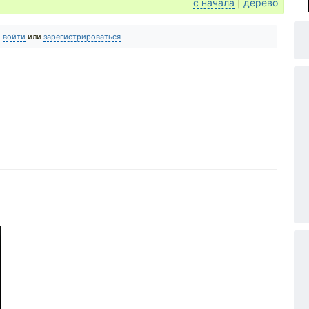
с начала
|
дерево
о
войти
или
зарегистрироваться