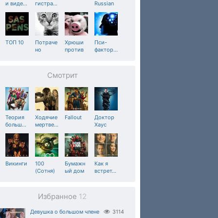
и виде
…
гистра
…
Russian
ТОП 10
Потраче
Хрюши
Пси-
но
против
фактор
…
Смотрит
Теория
Ходячие
Fallout
Доктор
больш
…
мертве
…
Хаус
Викинги
100
Бумажн
Как я
(Сотня)
ый дом
встрет
…
Избранное
12
Девушка о большом члене
3114