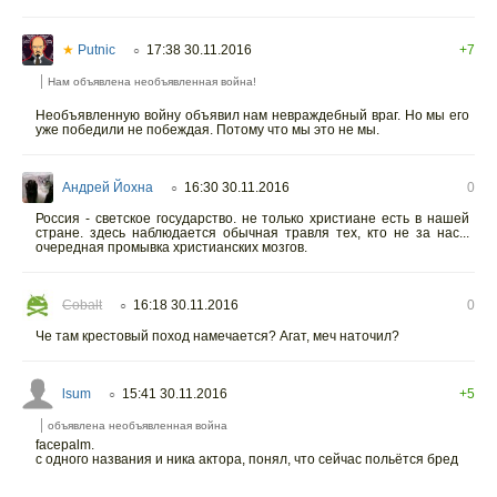
★
Putnic
17:38 30.11.2016
+7
○
Нам объявлена необъявленная война!
Необъявленную войну объявил нам невраждебный враг. Но мы его
уже победили не побеждая. Потому что мы это не мы.
Андрей Йохна
16:30 30.11.2016
0
○
Россия - светское государство. не только христиане есть в нашей
стране. здесь наблюдается обычная травля тех, кто не за нас...
очередная промывка христианских мозгов.
Cobalt
16:18 30.11.2016
0
○
Че там крестовый поход намечается? Агат, меч наточил?
lsum
15:41 30.11.2016
+5
○
объявлена необъявленная война
facepalm.
с одного названия и ника актора, понял, что сейчас польётся бред