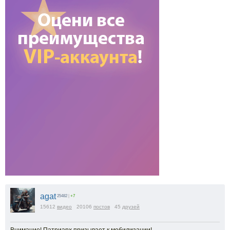
agat
25482
|
+7
15612
видео
20106
постов
45
друзей