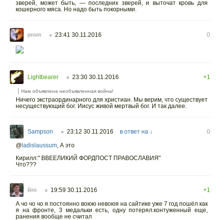
зверей, может быть, — последних зверей, и выточат кровь для
кошерного мяса. Но надо быть покорными.
prom
23:41 30.11.2016
0
○
Lightbearer
23:30 30.11.2016
+1
○
Нам объявлена необъявленная война!
Ничего экстраординарного для христиан. Мы верим, что существует
несуществующий бог. Иисус живой мертвый бог. И так далее.
Sampson
23:12 30.11.2016
в ответ на ↓
0
○
@
ladislaussum
,
А это
Кирилл:" ВВЕЕЛИКИЙ ФОРДПОСТ ПРАВОСЛАВИЯ"
Что???
Вго
19:59 30.11.2016
+1
○
А чо чо чо я постоянно воюю невоюя на сайтике уже 7 год пошёл как
я на фронте, 3 медальки есть, одну потерял.контуженный еще,
ранения вообще не считал