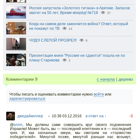
Россия запустила «Золотого титана» в Арктике. Запасов
хватит на 50 лет, Время-вперёд! №718
37
Когда на самом деле закончится война? Ответ, который
не покажут по ТВ
14
ЧУДО! СЛЕПОЙ ПРОЗРЕЛ!
8
Презентация книги "Русские не сдаются" пошла не по
плану Старикова
2
Комментарии
9
с начала
|
дерево
Чтобы писать и оценивать комментарии нужно
войти
или
зарегистрироваться
джедайкиллер
10:38 03.12.2016
в ответ на ↓
-3
○
@
prom
,
Мы должны сами совершить круг своего подчинения
Израилю! Может быть, вы — последний египтянин и я — последний
грек. И, как загнанные звери, мы смотрим на «торжество
победителей». Минутой позже, минутой раньше нас возьмут,