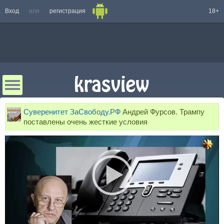
Вход
или
регистрация
18+
Суверенитет ЗаСвободу.РФ
Андрей Фурсов. Трампу
поставлены очень жесткие условия