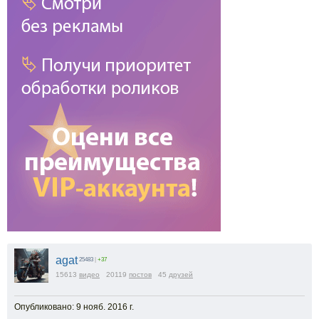
agat
25483
|
+37
15613
видео
20119
постов
45
друзей
Опубликовано: 9 нояб. 2016 г.