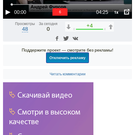
1x
00:00
04:25
6
Просмотры
За сегодня
+4
48
0
0
4
Поддержите проект — смотрите без рекламы!
Отключить рекламу
Читать комментарии