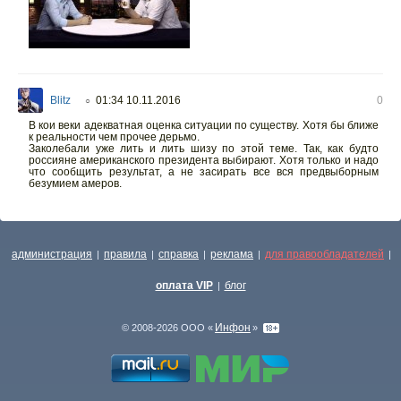
Blitz
01:34 10.11.2016
0
○
В кои веки адекватная оценка ситуации по существу. Хотя бы ближе
к реальности чем прочее дерьмо.
Заколебали уже лить и лить шизу по этой теме. Так, как будто
россияне американского президента выбирают. Хотя только и надо
что сообщить результат, а не засирать все вся предвыборным
безумием амеров.
администрация
правила
справка
реклама
для правообладателей
|
|
|
|
|
оплата VIP
блог
|
Инфон
© 2008-2026 ООО «
»