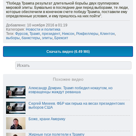
"Победа Трампа результат длительной борьбы двух группировок
мировой элиты. Буквально в последние дни перед выборами, те люди,
которые обеспечили в конечном счете победу Трампа, поставили ему
определенные условия, и ему пришлось на них пойти".
Добавлено: 10 ноября 2016 в 01:19
Категория:
Новости и политика
Теги:
Фурсов
,
Трамп
,
президент
,
Никсон
,
Рокфеллеры
,
Клинтон
,
выборы
,
банкстеры
,
элиты
,
Брексит
Скачать видео (6.49 Мб)
Похожее видео
Александр Домрин. Трамп победил нокаутом, но
извращенцы жаждут реванша
Сергей Михеев. ФБР как гирька на весах президентских
выборов США
Боже, храни Америку
Жирные гуси полетели к Трампу