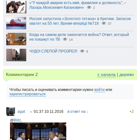
«"У каждой аварии есть имя, фамилия и должность", –
Лазарь Моисеевич Каганович»
2
Россия запустила «Золотого титана» в Арктике. Запасов
хватит на 50 лет, Время-вперёд! №718
37
Когда на самом деле закончится война? Ответ, который
не покажут по ТВ
14
ЧУДО! СЛЕПОЙ ПРОЗРЕЛ!
8
Комментарии
2
с начала
|
дерево
Чтобы писать и оценивать комментарии нужно
войти
или
зарегистрироваться
agat
01:37 10.11.2016
в ответ на ↓
+2
○
@
Blitz
,