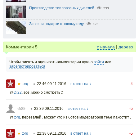
Производство тепловозных дизелей
233
Завезли подарки к новому году
625
Комментарии
5
с начала
|
дерево
Чтобы писать и оценивать комментарии нужно
войти
или
зарегистрироваться
★
torq
22:46 09.11.2016
в ответ на ↓
-4
○
@
Di22
,
все, можно смотреть :)
Di22
22:39 09.11.2016
в ответ на ↓
-5
○
@
torq
,
перезалей . Может кто из ботов модераторов тебе пакостит .
★
torq
22:38 09.11.2016
в ответ на ↓
-5
○