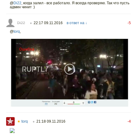
@
Di22
,
когда залил - все работало. Я всегда проверяю. Так что пусть
админ чинит :)
Di22
22:17 09.11.2016
в ответ на ↓
-5
○
@
torq
,
★
torq
21:18 09.11.2016
-4
○