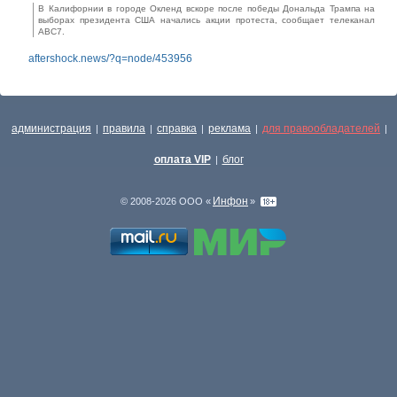
В Калифорнии в городе Окленд вскоре после победы Дональда Трампа на
выборах президента США начались акции протеста, сообщает телеканал
ABC7.
aftershock.news/?q=node/453956
администрация
правила
справка
реклама
для правообладателей
|
|
|
|
|
оплата VIP
блог
|
Инфон
© 2008-2026 ООО «
»