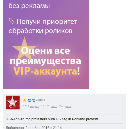
★
torq
73281
| 0
2751
видео
10871
пост
24
друга
USA Anti-Trump protesters burn US flag in Portland protests
Добавлено: 9 ноября 2016 в 21:14