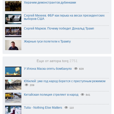
Херачим демонстрантов дубинками
Сергей Михеев. ФБР как гирька на весах президентских
выборов США
Сергей Марков. Почему победит Дональд Трамп
Жирные гуси полетели к Трампу
Еще от автора torq
2751
У Илона Маска опять бомбануло
829
Юбилей: уже год народ борется с преступным режимом
209
Китайская полиция стреляет в народ
841
Tulia - Nothing Else Matters
110