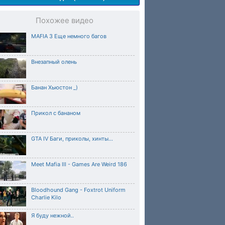
Похожее видео
MAFIA 3 Еще немного багов
Внезапный олень
Банан Хьюстон _)
Прикол с бананом
GTA IV Баги, приколы, хинты...
Meet Mafia III - Games Are Weird 186
Bloodhound Gang - Foxtrot Uniform
Charlie Kilo
Я буду нежной..