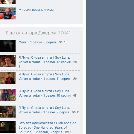
Миссия невыполнима
Еще от автора Джером
77041
Фейк - 1 сезон, 6 серия
15
Я Луна: Снова в пути / Soy Luna.
Volver a rodar - 1 сезон, 12 серия
1
Я Луна: Снова в пути / Soy Luna.
Volver a rodar - 1 сезон, 11 серия
0
Я Луна: Снова в пути / Soy Luna.
Volver a rodar - 1 сезон, 10 серия
0
Я Луна: Снова в пути / Soy Luna.
Volver a rodar - 1 сезон, 9 серия
0
Сто лет одиночества / Cien Años de
Soledad (One Hundred Years of
Solitude) - 2 сезон, 6 серия
0