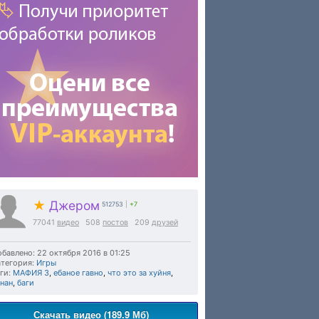
★
Джером
512753
|
+7
77041
видео
508
постов
209
друзей
бавлено: 22 октября 2016 в 01:25
тегория:
Игры
ги:
МАФИЯ 3
,
ебаное гавно
,
что это за хуйня
,
нан
,
баги
Скачать видео (189.9 Мб)