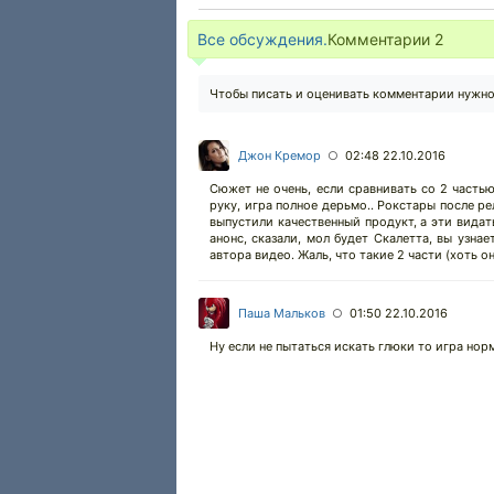
Все обсуждения.
Комментарии
2
Чтобы писать и оценивать комментарии нужн
Джон Кремор
02:48 22.10.2016
○
Сюжет не очень, если сравнивать со 2 частью
руку, игра полное дерьмо.. Рокстары после ре
выпустили качественный продукт, а эти вида
анонс, сказали, мол будет Скалетта, вы узна
автора видео. Жаль, что такие 2 части (хоть о
Паша Мальков
01:50 22.10.2016
○
Ну если не пытаться искать глюки то игра но