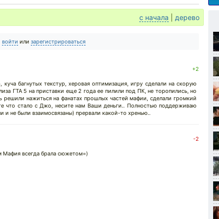
с начала
|
дерево
о
войти
или
зарегистрироваться
+2
, куча багнутых текстур, херовая оптимизация, игру сделали на скорую
лиза ГТА 5 на приставки еще 2 года ее пилили под ПК, не торопились, но
ть решили нажиться на фанатах прошлых частей мафии, сделали громкий
ете что стало с Джо, несите нам Ваши деньги.. Полностью поддерживаю
ни и не были взаимосвязаны) прервали какой-то хренью..
-2
рм Мафия всегда брала сюжетом=)