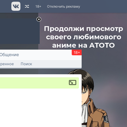
18+
Отключить рекламу
18+
Общение
тренное
Поиск