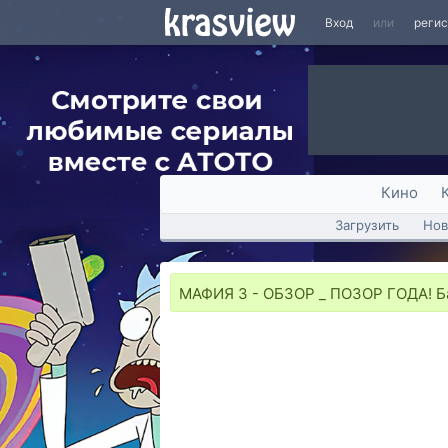
Вход
или
реги
Кино
Загрузить
Нов
МАФИЯ 3 - ОБЗОР _ ПОЗОР ГОДА! Ба