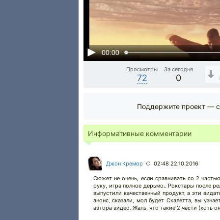
00:00
Просмотры
За сегодня
72
0
Поддержите проект — с
Информативные комментарии
Джон Кремор
02:48 22.10.2016
○
Сюжет не очень, если сравнивать со 2 частью
руку, игра полное дерьмо.. Рокстары после ре
выпустили качественный продукт, а эти вида
анонс, сказали, мол будет Скалетта, вы узна
автора видео. Жаль, что такие 2 части (хоть о