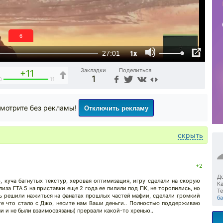
6
1x
27:01
Закладки
Поделиться
+11
1
0
11
Отключить рекламу
мотрите без рекламы!
скрыть
+2
До
, куча багнутых текстур, херовая оптимизация, игру сделали на скорую
Ка
лиза ГТА 5 на приставки еще 2 года ее пилили под ПК, не торопились, но
Те
ть решили нажиться на фанатах прошлых частей мафии, сделали громкий
ба
ете что стало с Джо, несите нам Ваши деньги.. Полностью поддерживаю
ни и не были взаимосвязаны) прервали какой-то хренью..