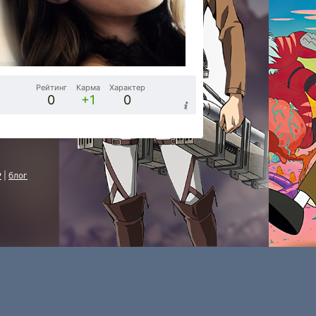
Рейтинг
Карма
Характер
0
+1
0
P
|
блог