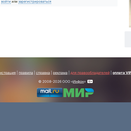
о
войти
или
зарегистрироваться
истрация
|
правила
|
справка
|
реклама
|
для правообладателей
|
оплата VI
© 2008-2026 ООО «
Инфон
»