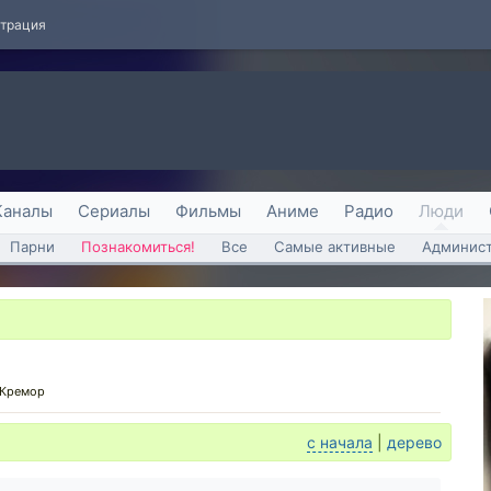
страция
Каналы
Сериалы
Фильмы
Аниме
Радио
Люди
Парни
Познакомиться!
Все
Самые активные
Админист
 Кремор
с начала
|
дерево