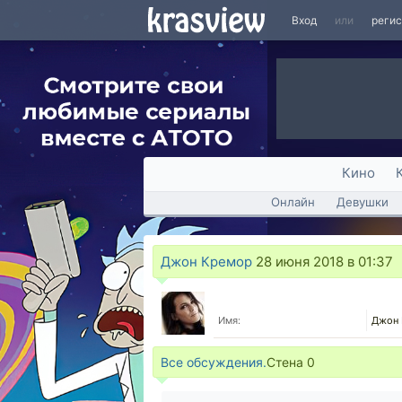
Вход
или
реги
Кино
Онлайн
Девушки
Джон Кремор
28 июня 2018 в 01:37
Имя:
Джон
Все обсуждения.
Стена
0