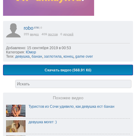
robo
8786
| 0
355
видео
409
постов
0
друзей
Добавлено: 15 сентября 2019 в 00:53
Категория:
Юмор
Теги:
девушка
,
банан
,
заглотила
,
конец
,
game over
Скачать видео (568.91 Кб)
Похожее видео
Туристов из Сочи удивило, как девушка ест банан
девушка могет :)