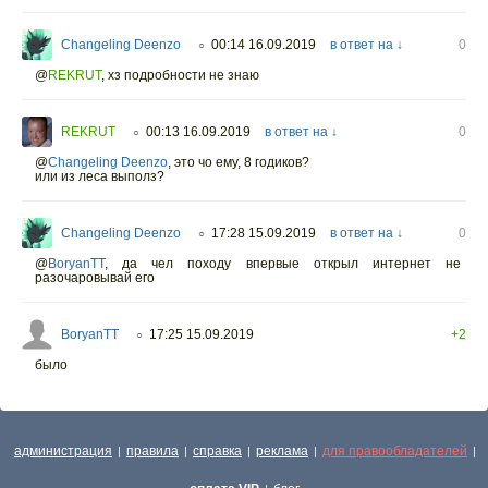
Changeling Deenzo
00:14 16.09.2019
в ответ на ↓
0
○
@
REKRUT
,
хз подробности не знаю
REKRUT
00:13 16.09.2019
в ответ на ↓
0
○
@
Changeling Deenzo
,
это чо ему, 8 годиков?
или из леса выполз?
Changeling Deenzo
17:28 15.09.2019
в ответ на ↓
0
○
@
BoryanTT
,
да чел походу впервые открыл интернет не
разочаровывай его
BoryanTT
17:25 15.09.2019
+2
○
было
администрация
правила
справка
реклама
для правообладателей
|
|
|
|
|