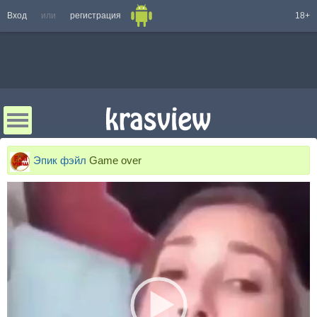
Вход
или
регистрация
18+
Эпик фэйл
Game over