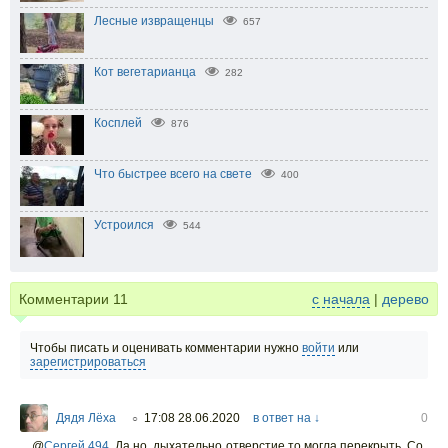
Лесные извращенцы
657
Кот вегетарианца
282
Косплей
876
Что быстрее всего на свете
400
Устроился
544
Комментарии
11
с начала
|
дерево
Чтобы писать и оценивать комментарии нужно
войти
или
зарегистрироваться
Дядя Лёха
17:08 28.06.2020
в ответ на ↓
0
○
@
Сергей 494
,
Да но, дыхательно отверстие то могла перекрыть. Со