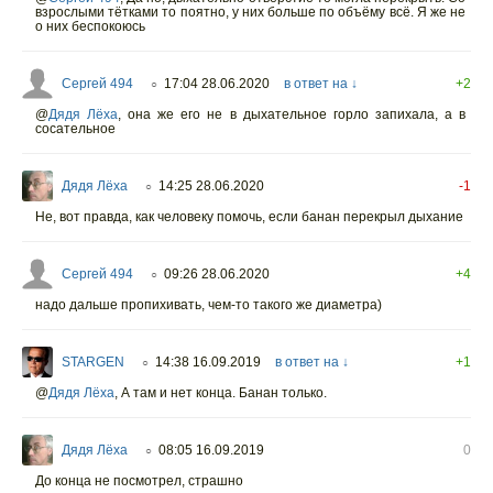
взрослыми тётками то поятно, у них больше по объёму всё. Я же не
о них беспокоюсь
Сергей 494
17:04 28.06.2020
в ответ на ↓
+2
○
@
Дядя Лёха
,
она же его не в дыхательное горло запихала, а в
сосательное
Дядя Лёха
14:25 28.06.2020
-1
○
Не, вот правда, как человеку помочь, если банан перекрыл дыхание
Сергей 494
09:26 28.06.2020
+4
○
надо дальше пропихивать, чем-то такого же диаметра)
STARGEN
14:38 16.09.2019
в ответ на ↓
+1
○
@
Дядя Лёха
,
А там и нет конца. Банан только.
Дядя Лёха
08:05 16.09.2019
0
○
До конца не посмотрел, страшно