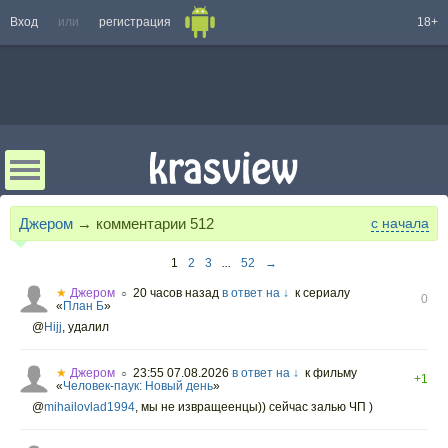
Вход
или
регистрация
18+
Джером
→ комментарии
512
с начала
1
2
3
...
52
→
★
Джером
20 часов назад
в ответ на ↓
к сериалу
○
0
«
План Б
»
@
Hijj
,
удалил
★
Джером
23:55 07.08.2026
в ответ на ↓
к фильму
○
+1
«
Человек-паук: Новый день
»
@
mihailovlad1994
,
мы не извращеенцы)) сейчас залью ЧП )