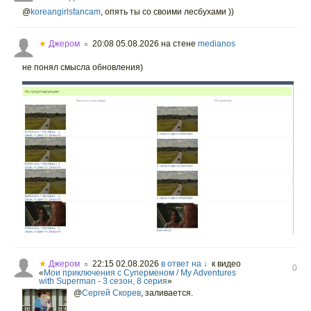
@
koreangirlsfancam
,
опять ты со своими лесбухами ))
★
Джером
20:08 05.08.2026
на стене
medianos
○
не понял смысла обновления)
★
Джером
22:15 02.08.2026
в ответ на ↓
к видео
○
0
«
Мои приключения с Суперменом / My Adventures
with Superman - 3 сезон, 8 серия
»
@
Сергей Скорев
,
заливается.