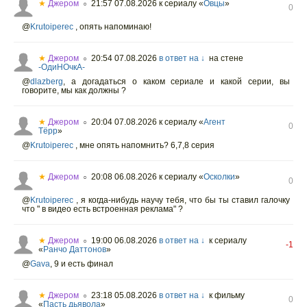
★
Джером
21:57 07.08.2026
к сериалу «
Овцы
»
○
0
@
Krutoiperec
, опять напоминаю!
★
Джером
20:54 07.08.2026
в ответ на ↓
на стене
○
-ОдиНОчкА-
@
dlazberg
,
а догадаться о каком сериале и какой серии, вы
говорите, мы как должны ?
★
Джером
20:04 07.08.2026
к сериалу «
Агент
○
0
Тёрр
»
@
Krutoiperec
, мне опять напомнить? 6,7,8 серия
★
Джером
20:08 06.08.2026
к сериалу «
Осколки
»
○
0
@
Krutoiperec
, я когда-нибудь научу тебя, что бы ты ставил галочку
что " в видео есть встроенная реклама" ?
★
Джером
19:00 06.08.2026
в ответ на ↓
к сериалу
○
-1
«
Ранчо Даттонов
»
@
Gava
,
9 и есть финал
★
Джером
23:18 05.08.2026
в ответ на ↓
к фильму
○
0
«
Пасть дьявола
»