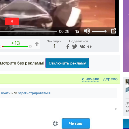
6
1x
00:28
Закладки
Поделиться
+13
1
2
15
Отключить рекламу
мотрите без рекламы!
с начала
|
дерево
о
войти
или
зарегистрироваться
До
Ка
0
Те