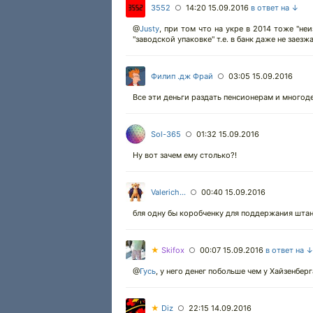
3552
14:20 15.09.2016
в ответ на ↓
○
@
Justy
,
при том что на укре в 2014 тоже "не
"заводской упаковке" т.е. в банк даже не заезж
Филип .дж Фрай
03:05 15.09.2016
○
Все эти деньги раздать пенсионерам и многод
Sol-365
01:32 15.09.2016
○
Ну вот зачем ему столько?!
Valerich...
00:40 15.09.2016
○
бля одну бы коробченку для поддержания шта
★
Skifox
00:07 15.09.2016
в ответ на 
○
@
Гусь
,
у него денег побольше чем у Хайзенберг
★
Diz
22:15 14.09.2016
○