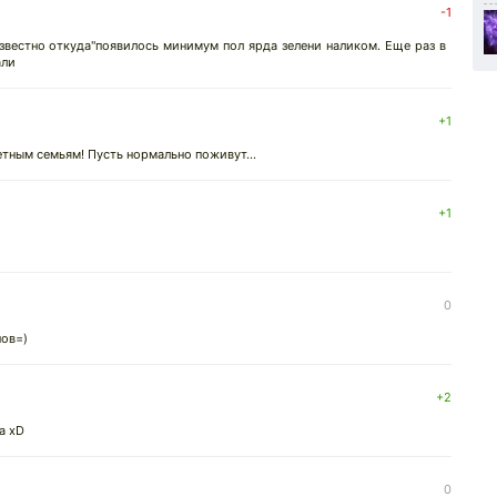
-1
известно откуда"появилось минимум пол ярда зелени наликом. Еще раз в
али
+1
етным семьям! Пусть нормально поживут...
+1
0
нов=)
↓
+2
а xD
0