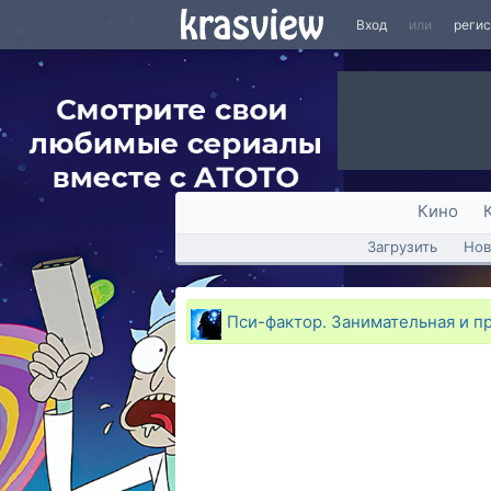
Вход
или
реги
Кино
Загрузить
Нов
Пси-фактор. Занимательная и п