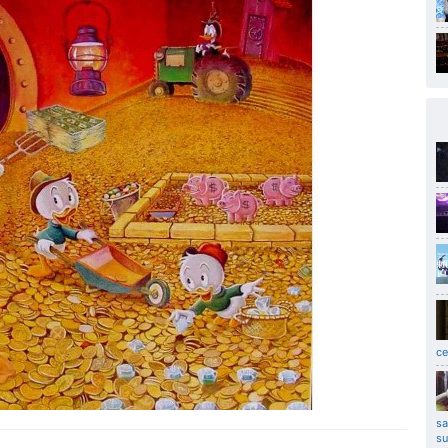
се
sa
su