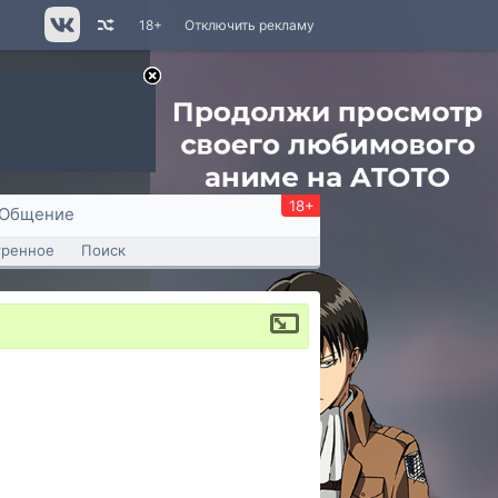
18+
Отключить рекламу
18+
Общение
тренное
Поиск