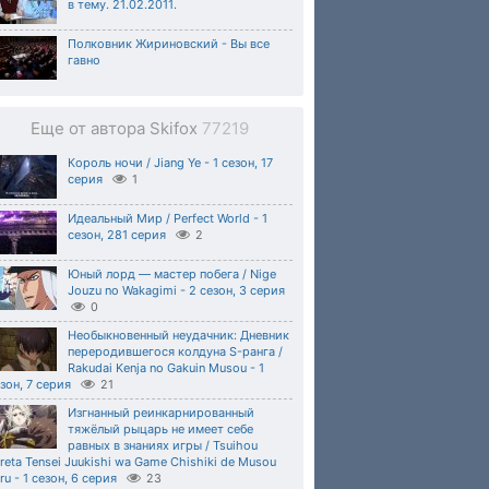
в тему. 21.02.2011.
Полковник Жириновский - Вы все
гавно
Еще от автора Skifox
77219
Король ночи / Jiang Ye - 1 сезон, 17
серия
1
Идеальный Мир / Perfect World - 1
сезон, 281 серия
2
Юный лорд — мастер побега / Nige
Jouzu no Wakagimi - 2 сезон, 3 серия
0
Необыкновенный неудачник: Дневник
переродившегося колдуна S-ранга /
Rakudai Kenja no Gakuin Musou - 1
зон, 7 серия
21
Изгнанный реинкарнированный
тяжёлый рыцарь не имеет себе
равных в знаниях игры / Tsuihou
reta Tensei Juukishi wa Game Chishiki de Musou
ru - 1 сезон, 6 серия
23