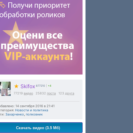
★
Skifox
877210
|
+4
77219
видео
25832
поста
123
друга
бавлено: 14 сентября 2016 в 21:41
тегория:
Новости и политика
ги:
Захарченко
,
полковник
Скачать видео (3.5 Мб)