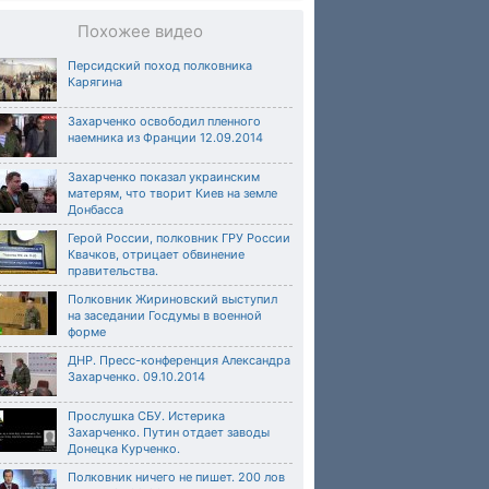
Похожее видео
Персидский поход полковника
Карягина
Захарченко освободил пленного
наемника из Франции 12.09.2014
Захарченко показал украинским
матерям, что творит Киев на земле
Донбасса
Герой России, полковник ГРУ России
Квачков, отрицает обвинение
правительства.
Полковник Жириновский выступил
на заседании Госдумы в военной
форме
ДНР. Пресс-конференция Александра
Захарченко. 09.10.2014
Прослушка СБУ. Истерика
Захарченко. Путин отдает заводы
Донецка Курченко.
Полковник ничего не пишет. 200 лов