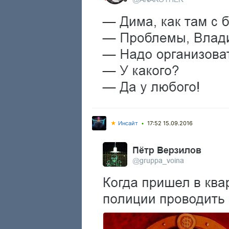
★
Инсайт
17:52 15.09.2016
•