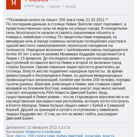
105098
видео
0
постов
0
друзей
**Полковник ничего не пишет. 200 лов в тему. 21.02.2011.**
По последним данным, в столице Ливии Триполи горит парламент, а
правительственные силы не видны на улицах города. В понедельник
силы безопасности начали оставлять охраняемые объекты и
покидать ливийскую столицу. По свидетельствам очевидцев, за
минувшую ночь в городе сожжены несколько полицейских участков и
зданий местного самоуправления, произошло нападение на
телецентр. Народные волнения с требованием смены находящегося
более 40 лет у власти режима Муаммара Каддафи продолжаются в
Ливии с 15 февраля. До последнего момента центром народных
выступлений оставался восток Ливии и второй по величине город
страны Бенгази. Однако накануне акции протеста докатились до
столицы. Власти жестко подавляют народные протесты. За время
демонстраций и беспорядков в Ливии, по данным международных
правозащитных организаций, погибли уже более 200 человек, порядка
тысячи ранены. Впрочем, революция в Ливии, уже ставшая самой
кровавой на Ближнем Востоке, наверняка унесет еще много жизней,
считает обозреватель РИА Новости Дмитрий Бабич. Ведь
существующий в Ливии режим – это не старомодное королевство и не
наследственная президентская республика, которую хотел построить
в Египте Мубарак. Ливия больше общего имеет с Кубой и Северной
Кореей. Друзей за границей и путей к отступлению у ливийского
лидера Каддафи нет. О том, на что он может пойти, рассуждает
Дмитрий Бабич.
Добавлено: 21 февраля 2011 в 23:14
Категория:
Новости и политика
Теги:
rian ru
,
200 слов в тему
,
бабич дмитрий
,
политика
,
власть
,