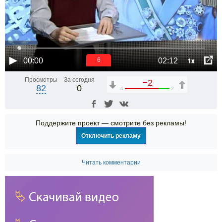
1x
00:00
02:12
6
Просмотры
За сегодня
−2
82
0
4
2
Поддержите проект — смотрите без рекламы!
Отключить рекламу
Читать комментарии