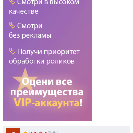
★
krasview
500181
| 0