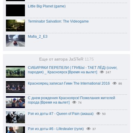
Little Big Planet (game)
Terminator Salvation: The Videogame
Mafia_2_E3
Еще от автора JaSTeR
1175
СИБИРЯКИ ПЕРЕПЕЛИ ( ГРИБЫ - ТАЕТ ЛЁД) (cover,
пародия) _ Красноярск [Время на вылет]
247
Красноярец записал Гимн The International 2016
86
С днем рождения Красноярск! Пожелания жителей
города [Время на вылет]
74
Рэп из доты #7 - Queen of Pain (акаша)
50
Рэп из доты #6 - Lifestealer (гуля)
37