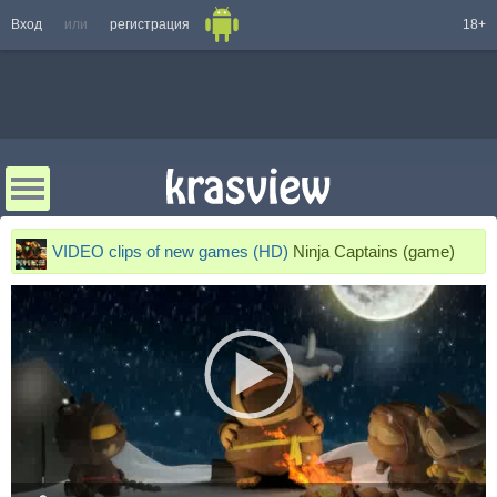
Вход
или
регистрация
18+
VIDEO clips of new games (HD)
Ninja Captains (game)