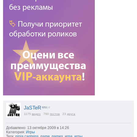
JaSTeR
9253
| 0
1175
видео
760
постов
23
друга
Добавлено: 13 октября 2009 в 14:26
Категория:
Игры
Теги:
ninja captains
,
game
,
games
,
игра
,
игры