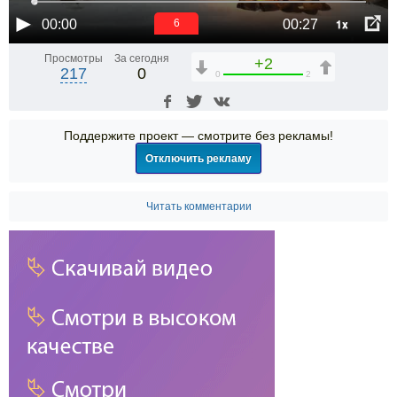
1x
00:00
00:27
6
Просмотры
За сегодня
+2
217
0
0
2
Поддержите проект — смотрите без рекламы!
Отключить рекламу
Читать комментарии