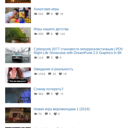
Азиатские игры
241
9
+9
00:09
Игры нашего детства
450
6
+14
00:24
Cyberpunk 2077 становится гиперреалистичным | POV
Night Life Showcase with DreamPunk 2.0 Graphics in 8K
114
5
0
04:45
Ожидание и реальность
1319
10
+8
00:10
Спинку потереть?
362
5
−5
01:45
Новая игра мороженщика 1 (2019)
70
0
0
00:59