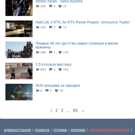
Atomic Heart - Twins touches
453
4
+5
00:26
Half-Life 2 RTX, An RTX Remix Project - Announce Trailer
124
2
+3
01:09
Первые 40 лет детства самые сложные в жизни
мужчины⁠⁠
299
1
+16
00:19
1:0 в пользу мастера
803
3
+64
00:19
NOX концовка за чародея
6
0
+6
02:10
1
2
3
...
80
→
администрация
правила
справка
реклама
для правообладателей
|
|
|
|
|