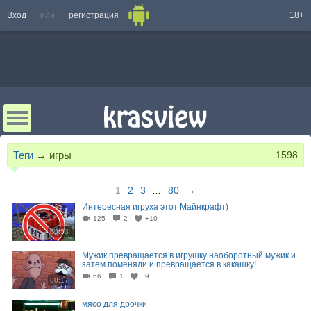
Вход
или
регистрация
18+
Теги
→
игры
1598
1
2
3
...
80
→
Интересная игруха этот Майнкрафт)
125
2
+10
00:53
Мужик превращается в игрушку наоборотный мужик и
затем поменяли и превращается в какашку!
66
1
−9
00:17
мясо для дрочки