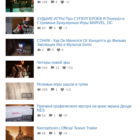
168
6
−4
00:41
ХУДШИЕ ИГРЫ Про СУПЕРГЕРОЕВ Я Поиграл в
Стремные Браузерные Игры MARVEL, DC
20
3
−1
09:04
СОНИК - Как Он Менялся От Концепта до Фильма
Эволюция Игр и Мультов Sonic
4
0
0
13:07
Читеры новой эры
319
11
+14
00:55
Ролевые игры зашли в тупик
209
1
+13
00:09
Причина графического мусора на краю экрана Денди
NES
54
1
+5
13:32
Necrophosis | Official Teaser Trailer
66
2
+3
02:04