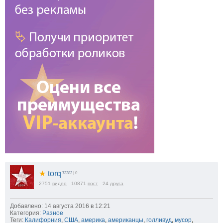
★
torq
73282
| 0
2751
видео
10871
пост
24
друга
Добавлено: 14 августа 2016 в 12:21
Категория:
Разное
Теги:
Калифорния
,
США
,
америка
,
американцы
,
голливуд
,
мусор
,