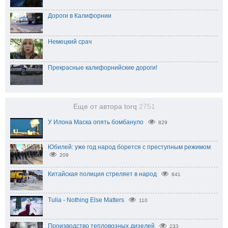
Дороги в Калифорнии
Немецкий срач
Прекрасные калифорнийские дороги!
Еще от автора torq
2751
У Илона Маска опять бомбануло
829
Юбилей: уже год народ борется с преступным режимом
209
Китайская полиция стреляет в народ
841
Tulia - Nothing Else Matters
110
Производство тепловозных дизелей
233