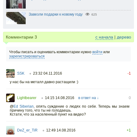
Завезли подарки к новому году
625
Комментарии
3
с начала
|
дерево
Чтобы писать и оценивать комментарии нужно
войти
или
зарегистрироваться
SSK
23:32 04.11.2016
-1
○
у нас бы на металл давно растащили :)
Lightbearer
14:15 14.08.2016
в ответ на ↓
0
○
@
Ed Siberian
,
опять суждение о людях по себе. Теперь мы знаем
причину того, что ты не голодаешь.
Кстати, что за населенный пункт на видео?
DeZ_er_TiR
12:49 14.08.2016
+1
○