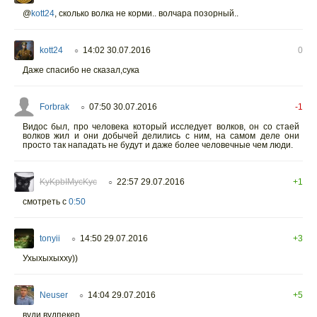
@
kott24
,
сколько волка не корми.. волчара позорный..
kott24
14:02 30.07.2016
0
○
Даже спасибо не сказал,сука
Forbrak
07:50 30.07.2016
-1
○
Видос был, про человека который исследует волков, он со стаей
волков жил и они добычей делились с ним, на самом деле они
просто так нападать не будут и даже более человечные чем люди.
KyKpbIMycKyc
22:57 29.07.2016
+1
○
смотреть с
0:50
tonyii
14:50 29.07.2016
+3
○
Ухыхыхыхху))
Neuser
14:04 29.07.2016
+5
○
вуди вудпекер