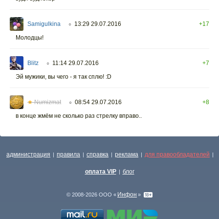
Samigulkina
13:29 29.07.2016
+17
○
Молодцы!
Blitz
11:14 29.07.2016
+7
○
Эй мужики, вы чего - я так сплю! :D
★
Numizmat
08:54 29.07.2016
+8
○
в конце жмём не сколько раз стрелку вправо..
администрация
правила
справка
реклама
для правообладателей
|
|
|
|
|
оплата VIP
блог
|
Инфон
© 2008-2026 ООО «
»