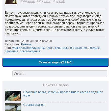
23516
видео
3363
поста
13
друзей
Волки — суровые хищники, и их встреча лицом к лицу с человеком
может закончится трагедией. Однако и этому лесному зверю иногда
нужна помощь, и тогда встает выбор: рискнуть своей жизнью или же
пройти мимо. Герои ролика ниже выбрали первый вариант. Проезжая
по шоссе, они увидели волка, застрявшего лапой в металлической
сетке ограждения. Видимо, зверь не рассчитал высоту, и угодил в этот
«капкан»…
Добавлено: 29 июля 2016 в 02:05
Категория:
Разное
Теги:
wolf
,
Освободили волка
,
волк
,
животные
,
ограждение
,
ловушка
,
спасение
,
освобождение
Скачать видео (2.9 Мб)
Похожее видео
Спасение волка, который провёл много часов в ледяной
воде
Съемка волков