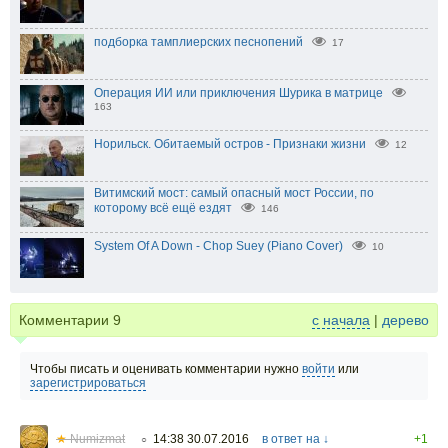
подборка тамплиерских песнопений
17
Операция ИИ или приключения Шурика в матрице
163
Норильск. Обитаемый остров - Признаки жизни
12
Витимский мост: самый опасный мост России, по
которому всё ещё ездят
146
System Of A Down - Chop Suey (Piano Cover)
10
Комментарии
9
с начала
|
дерево
Чтобы писать и оценивать комментарии нужно
войти
или
зарегистрироваться
★
Numizmat
14:38 30.07.2016
в ответ на ↓
+1
○