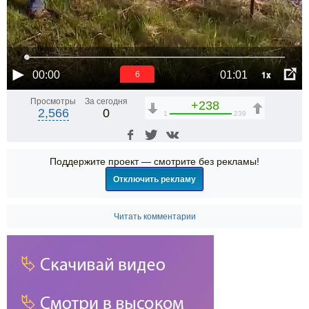
1x
00:00
01:01
6
Просмотры
За сегодня
+238
2,566
0
1
239
Поддержите проект — смотрите без рекламы!
Отключить рекламу
Читать комментарии