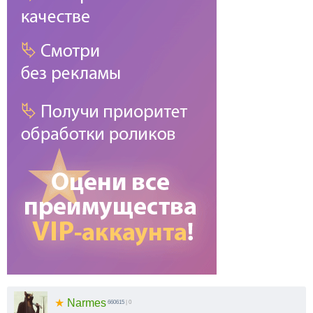
★
Narmes
660615
| 0