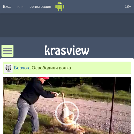
Вход
или
регистрация
18+
Берлога
Освободили волка