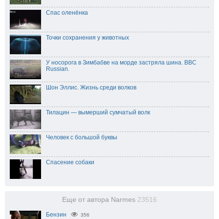
Спас оленёнка
Точки сохранения у животных
У носорога в Зимбабве на морде застряла шина. BBC
Russian.
Шон Эллис. Жизнь среди волков
Тилацин — вымерший сумчатый волк
Человек с большой буквы
Спасение собаки
Еще от автора Narmes
23516
Бензин
356