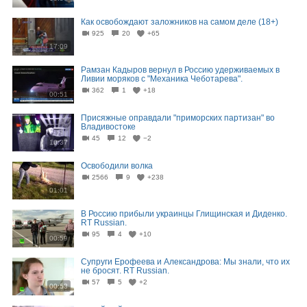
Как освобождают заложников на самом деле (18+)
925
20
+65
17:09
Рамзан Кадыров вернул в Россию удерживаемых в
Ливии моряков с "Механика Чеботарева".
362
1
+18
00:51
Присяжные оправдали "приморских партизан" во
Владивостоке
45
12
−2
10:37
Освободили волка
2566
9
+238
01:01
В Россию прибыли украинцы Глищинская и Диденко.
RT Russian.
95
4
+10
00:59
Супруги Ерофеева и Александрова: Мы знали, что их
не бросят. RT Russian.
57
5
+2
00:53