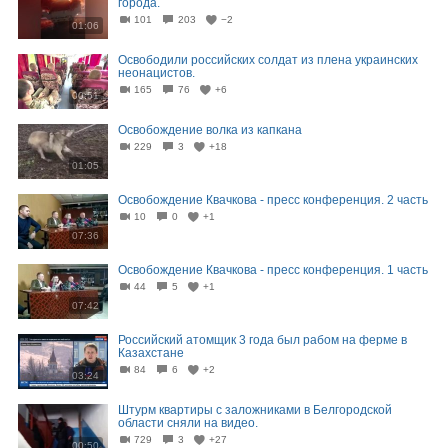
города.
101
203
−2
01:06
Освободили российских солдат из плена украинских
неонацистов.
165
76
+6
00:51
Освобождение волка из капкана
229
3
+18
01:05
Освобождение Квачкова - пресс конференция. 2 часть
10
0
+1
07:36
Освобождение Квачкова - пресс конференция. 1 часть
44
5
+1
07:42
Российский атомщик 3 года был рабом на ферме в
Казахстане
84
6
+2
03:24
Штурм квартиры с заложниками в Белгородской
области сняли на видео.
729
3
+27
00:50