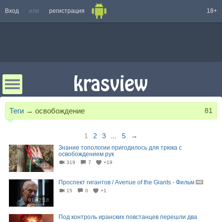
Вход
или
регистрация
18+
Теги
→
освобождение
81
1
2
3
...
5
→
Знание топологии пригодилось для трюка с
освобождением рук
319
7
+19
00:13
Проспект гигантов / Avenue of the Giants - Фильм
15
0
+1
01:42:18
Под контроль иранских повстанцев перешли два