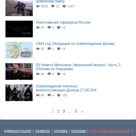
армейский юмор
3553
12
+122
01:19
Уничтожение офицеров России.
44
2
+2
11:03
1944 год. Операция по освобождению Крыма
31
1
+4
08:12
03 Никита Михалков. Украинский вопрос. Часть 3
(Письмо из Харькова)
26
0
+2
16:12
Освобождение пленных
военнослужащих.Донецк.27.06.204
80
4
+10
06:06
1
2
3
...
5
→
администрация
правила
справка
реклама
для правообладателей
|
|
|
|
|