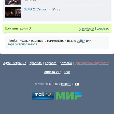
ЗЁМА 2 (Серия 4)
91
Комментарии
0
с начала
|
дерево
Чтобы писать и оценивать комментарии нужно
войти
или
зарегистрироваться
администрация
правила
справка
реклама
для правообладателей
|
|
|
|
|
оплата VIP
блог
|
Инфон
© 2008-2026 ООО «
»