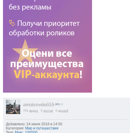
amalcevdo015
3651
| 0
701
видео
5
постов
0
друзей
Добавлено: 24 июня 2016 в 14:50
Категория:
Мир и путешествия
Теги:
Макс
,
100500