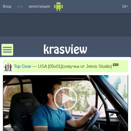
Вход
или
регистрация
18+
Top Gear
—
USA [05x01](озвучка от Jetvis Studio)