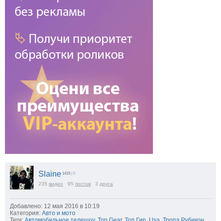
Slaine
1419
| 0
235
видео
95
постов
3
друга
Добавлено: 12 мая 2016 в 10:19
Категория:
Авто и мото
Теги:
Автомобильное телешоу
,
Top Gear
,
Топ Гир
,
Usa
,
Тропа Рубикон