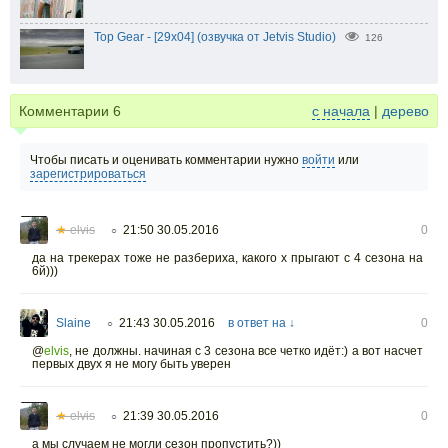
Top Gear - [29x04] (озвучка от Jetvis Studio)
126
Комментарии
6
с начала
|
дерево
Чтобы писать и оценивать комментарии нужно
войти
или
зарегистрироваться
★
elvis
21:50 30.05.2016
0
○
да на трекерах тоже не разбериха, какого х прыгают с 4 сезона на
6й)))
Slaine
21:43 30.05.2016
в ответ на ↓
0
○
@
elvis
,
не должны. начиная с 3 сезона все четко идёт:) а вот насчет
первых двух я не могу быть уверен
★
elvis
21:39 30.05.2016
0
○
а мы случаем не могли сезон пропустить?))