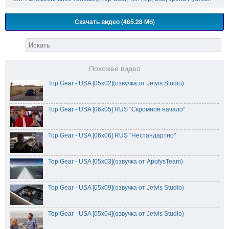
Скачать видео (485.28 Мб)
Похожее видео
Top Gear - USA [05x02](озвучка от Jetvis Studio)
Top Gear - USA [06x05] RUS "Скромное начало"
Top Gear - USA [06x06] RUS "Нестандартно"
Top Gear - USA [05x03](озвучка от ApofysTeam)
Top Gear - USA [05x09](озвучка от Jetvis Studio)
Top Gear - USA [05x04](озвучка от Jetvis Studio)