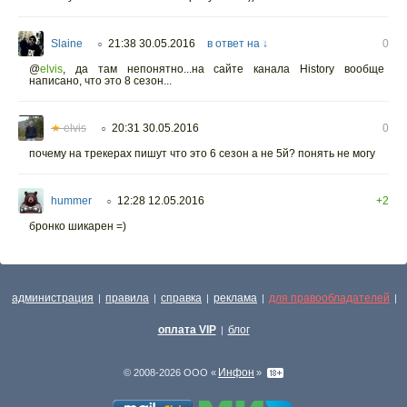
Slaine
21:38 30.05.2016
в ответ на ↓
0
○
@
elvis
,
да там непонятно...на сайте канала History вообще
написано, что это 8 сезон...
★
elvis
20:31 30.05.2016
0
○
почему на трекерах пишут что это 6 сезон а не 5й? понять не могу
hummer
12:28 12.05.2016
+2
○
бронко шикарен =)
администрация
правила
справка
реклама
для правообладателей
|
|
|
|
|
оплата VIP
блог
|
Инфон
© 2008-2026 ООО «
»