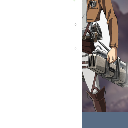
+1
0
,
0