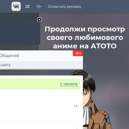
18+
Отключить рекламу
18+
Общение
сайта
с начала
+1