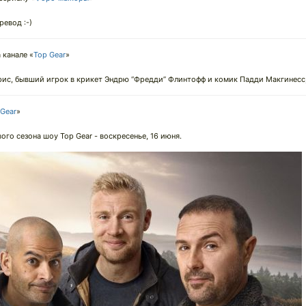
ревод :-)
 канале «
Top Gear
»
рис, бывший игрок в крикет Эндрю “Фредди” Флинтофф и комик Падди Макгинесс
 Gear
»
го сезона шоу Top Gear - воскресенье, 16 июня.