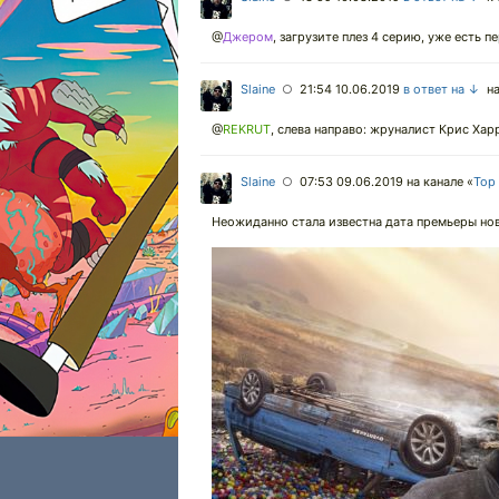
@
Джером
,
загрузите плез 4 серию, уже есть пе
Slaine
21:54 10.06.2019
в ответ на ↓
на
○
@
REKRUT
,
слева направо: жруналист Крис Хар
Slaine
07:53 09.06.2019
на канале «
Top
○
Неожиданно стала известна дата премьеры ново