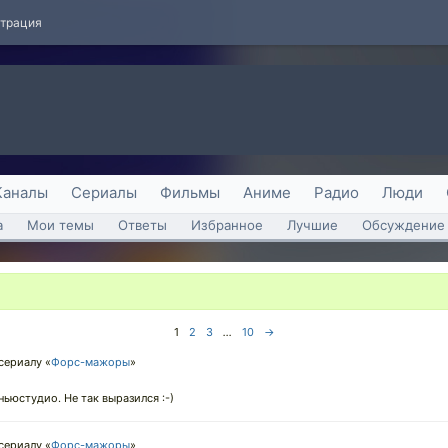
страция
Каналы
Сериалы
Фильмы
Аниме
Радио
Люди
а
Мои темы
Ответы
Избранное
Лучшие
Обсуждение 
1
2
3
...
10
→
сериалу «
Форс-мажоры
»
ньюстудио. Не так выразился :-)
сериалу «
Форс-мажоры
»