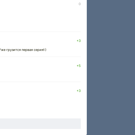
0
+3
же грузится первая серия!:)
+5
+3