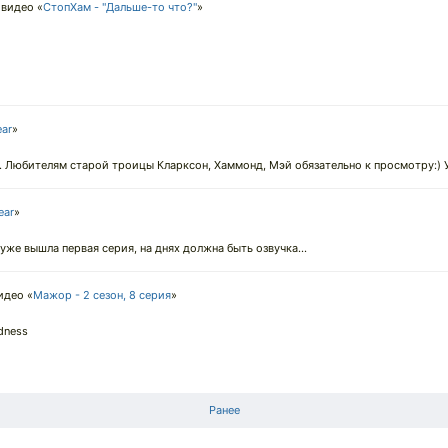
видео «
СтопХам - "Дальше-то что?"
»
ear
»
. Любителям старой троицы Кларксон, Хаммонд, Мэй обязательно к просмотру:) У
ear
»
уже вышла первая серия, на днях должна быть озвучка...
идео «
Мажор - 2 сезон, 8 серия
»
dness
Ранее