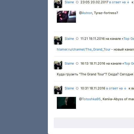
Slaine
23:05 20.02.2017
в ответ на ↓
к 
○
@
Astron
,
Tyraz–fortress?
Slaine
11:21 19.11.2016
на канале «
Top G
○
hlamer.ru/channel/The_Grand_Tour
- новый канал
Slaine
16:13 18.11.2016
на канале «
Top G
○
Куда грузить "The Grand Tour"? Сюда? Сегодня 
Slaine
10:31 18.11.2016
в ответ на ↓
к в
○
@
Totoshka95
,
Keniia–Abyss of ma