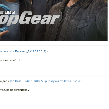
сшая лига Первая 1_8 (18.02.2018)
»
 в черном? :-)
видео «
Top Gear - [24x01] RUS 720p (озвучка от Jetvis Studio &
, только на английском.