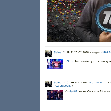
Slaine
19:31 22.02.2018
к видео «
КВН Вы
○
59:35
Что показал уходящий чувак
Slaine
01:39 13.03.2017
в ответ на ↓
к 
○
RG.paravozik)
»
@
wlad88
,
на ютубе или в ВК есть